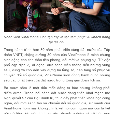
Nhân viên VinaPhone luôn tận tuỵ và tận tâm phục vụ khách hàng
tại địa chỉ.
Trong hành trình hơn 80 năm phát triển cùng đất nước của Tập
đoàn VNPT, chặng đường 30 năm của VinaPhone là minh chứng
sinh động cho tinh thần tiên phong, đổi mới và phụng sự. Từ việc
phổ cập dịch vụ di động, đưa sóng viễn thông đến những vùng
sâu, vùng xa cho đến xây dựng hạ tầng số, nền tảng số phục vụ
chuyển đổi số quốc gia, VinaPhone luôn đồng hành cùng những
yêu cầu phát triển của đất nước trong từng giai đoạn lịch sử.
Ba mươi năm là một dấu mốc đáng tự hào nhưng không phải
điểm dừng. Trong bối cảnh đất nước đang triển khai mạnh mẽ
Nghị quyết 57 của Bộ Chính trị, thúc đẩy phát triển khoa học công
nghệ, đổi mới sáng tạo và chuyển đổi số quốc gia, sứ mệnh của
VinaPhone hôm nay không chỉ là kết nối con người mà còn là kết
nối dữ liệu, kết nối chính quyền, doanh nghiệp và xã hội; góp