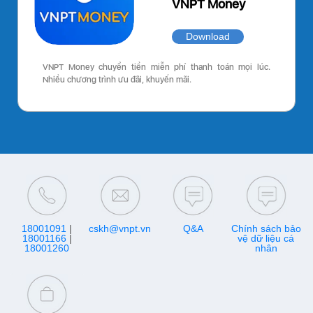
VNPT Money
Download
VNPT Money chuyển tiền miễn phí thanh toán mọi lúc.
Nhiều chương trình ưu đãi, khuyến mãi.
18001091
|
cskh@vnpt.vn
Q&A
Chính sách bảo
18001166
|
vệ dữ liệu cá
18001260
nhân