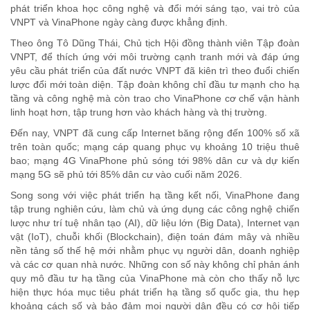
phát triển khoa học công nghệ và đổi mới sáng tạo, vai trò của
VNPT và VinaPhone ngày càng được khẳng định.
Theo ông Tô Dũng Thái, Chủ tịch Hội đồng thành viên Tập đoàn
VNPT, để thích ứng với môi trường cạnh tranh mới và đáp ứng
yêu cầu phát triển của đất nước VNPT đã kiên trì theo đuổi chiến
lược đổi mới toàn diện. Tập đoàn không chỉ đầu tư mạnh cho hạ
tầng và công nghệ mà còn trao cho VinaPhone cơ chế vận hành
linh hoạt hơn, tập trung hơn vào khách hàng và thị trường.
Đến nay, VNPT đã cung cấp Internet băng rộng đến 100% số xã
trên toàn quốc; mạng cáp quang phục vụ khoảng 10 triệu thuê
bao; mạng 4G VinaPhone phủ sóng tới 98% dân cư và dự kiến
mạng 5G sẽ phủ tới 85% dân cư vào cuối năm 2026.
Song song với việc phát triển hạ tầng kết nối, VinaPhone đang
tập trung nghiên cứu, làm chủ và ứng dụng các công nghệ chiến
lược như trí tuệ nhân tạo (AI), dữ liệu lớn (Big Data), Internet vạn
vật (IoT), chuỗi khối (Blockchain), điện toán đám mây và nhiều
nền tảng số thế hệ mới nhằm phục vụ người dân, doanh nghiệp
và các cơ quan nhà nước. Những con số này không chỉ phản ánh
quy mô đầu tư hạ tầng của VinaPhone mà còn cho thấy nỗ lực
hiện thực hóa mục tiêu phát triển hạ tầng số quốc gia, thu hẹp
khoảng cách số và bảo đảm mọi người dân đều có cơ hội tiếp