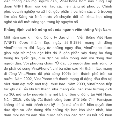
viễn thông đến mọi người dân, VinaPhone hôm nay cùng Tập
đoàn VNPT tham gia kiến tạo các nền tảng số phục vụ Chính
phủ, doanh nghiệp và xã hội, góp phần thực hiện các chủ trương
lớn của Đảng và Nhà nước về chuyển đổi số, khoa học công
nghệ và đổi mới sáng tạo trong kỷ nguyên số.
Khẳng định vai trò nòng cốt của ngành viễn thông Việt Nam
Một năm sau khi Tổng Công ty Bưu chính Viễn thông Việt Nam
(VNPT) được thành lập, ngày 26-6-1996 mạng di động
VinaPhone ra đời. Ngay từ những ngày đầu, VinaPhone được
giao một sứ mệnh đặc biệt đó là góp phần xây dựng hạ tầng
thông tin quốc gia, đưa dịch vụ viễn thông đến với đông đảo
người dân. Với phương châm “Ở đâu có người dân sinh sống, ở
đó phải có sóng VinaPhone”, chỉ ba năm sau khi thành lập, mạng
di động VinaPhone đã phủ sóng 100% tỉnh, thành phố trên cả
nước. Năm 2002, VinaPhone trở thành mạng di động đầu tiên tại
Việt Nam đạt mốc một triệu thuê bao. Năm 2009, VinaPhone tiếp
tục ghi dấu ấn khi trở thành nhà mạng đầu tiên khai trương dịch
vụ 3G, mở ra kỷ nguyên Internet băng rộng di động tại Việt Nam.
Năm 2015, việc lắp đặt thành công trạm BTS trên đỉnh Fansipan
không chỉ là một thành tựu kỹ thuật mà còn thể hiện quyết tâm
đưa dịch vụ viễn thông đến những địa bàn khó khăn nhất, bảo
đảm mọi người dân đều được tiếp cận các dịch vụ kết nối hiện