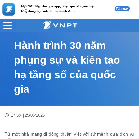
MyVNPT: Nạp thẻ qua app, nhận quà khuyến mại
Tải ngay
c
Ứng dụng tiện ích, tra cứu tích điểm
VNPT
Tư vấn
Nội dung tin
Hành trình 30 năm
phụng sự và kiến tạo
hạ tầng số của quốc
gia
17:38
|
25/06/2026
Từ một nhà mạng di động thuần Việt với sứ mệnh đưa dịch vụ