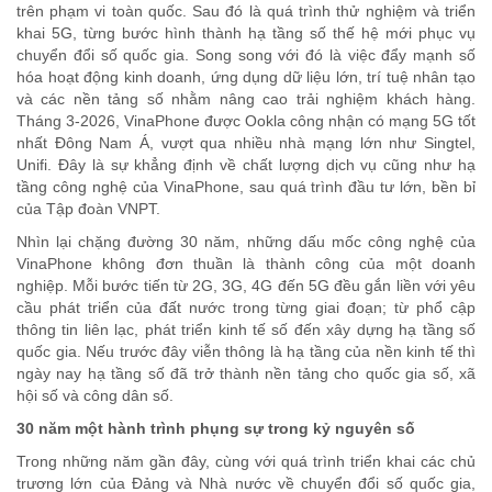
trên phạm vi toàn quốc. Sau đó là quá trình thử nghiệm và triển
khai 5G, từng bước hình thành hạ tầng số thế hệ mới phục vụ
chuyển đổi số quốc gia. Song song với đó là việc đẩy mạnh số
hóa hoạt động kinh doanh, ứng dụng dữ liệu lớn, trí tuệ nhân tạo
và các nền tảng số nhằm nâng cao trải nghiệm khách hàng.
Tháng 3-2026, VinaPhone được Ookla công nhận có mạng 5G tốt
nhất Đông Nam Á, vượt qua nhiều nhà mạng lớn như Singtel,
Unifi. Đây là sự khẳng định về chất lượng dịch vụ cũng như hạ
tầng công nghệ của VinaPhone, sau quá trình đầu tư lớn, bền bỉ
của Tập đoàn VNPT.
Nhìn lại chặng đường 30 năm, những dấu mốc công nghệ của
VinaPhone không đơn thuần là thành công của một doanh
nghiệp. Mỗi bước tiến từ 2G, 3G, 4G đến 5G đều gắn liền với yêu
cầu phát triển của đất nước trong từng giai đoạn; từ phổ cập
thông tin liên lạc, phát triển kinh tế số đến xây dựng hạ tầng số
quốc gia. Nếu trước đây viễn thông là hạ tầng của nền kinh tế thì
ngày nay hạ tầng số đã trở thành nền tảng cho quốc gia số, xã
hội số và công dân số.
30 năm một hành trình phụng sự trong kỷ nguyên số
Trong những năm gần đây, cùng với quá trình triển khai các chủ
trương lớn của Đảng và Nhà nước về chuyển đổi số quốc gia,