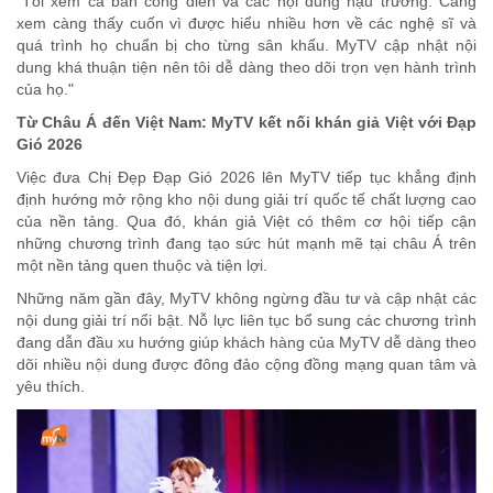
"Tôi xem cả bản công diễn và các nội dung hậu trường. Càng
xem càng thấy cuốn vì được hiểu nhiều hơn về các nghệ sĩ và
quá trình họ chuẩn bị cho từng sân khấu. MyTV cập nhật nội
dung khá thuận tiện nên tôi dễ dàng theo dõi trọn vẹn hành trình
của họ."
Từ Châu Á đến Việt Nam: MyTV kết nối khán giả Việt với Đạp
Gió 2026
Việc đưa Chị Đẹp Đạp Gió 2026 lên MyTV tiếp tục khẳng định
định hướng mở rộng kho nội dung giải trí quốc tế chất lượng cao
của nền tảng. Qua đó, khán giả Việt có thêm cơ hội tiếp cận
những chương trình đang tạo sức hút mạnh mẽ tại châu Á trên
một nền tảng quen thuộc và tiện lợi.
Những năm gần đây, MyTV không ngừng đầu tư và cập nhật các
nội dung giải trí nổi bật. Nỗ lực liên tục bổ sung các chương trình
đang dẫn đầu xu hướng giúp khách hàng của MyTV dễ dàng theo
dõi nhiều nội dung được đông đảo cộng đồng mạng quan tâm và
yêu thích.