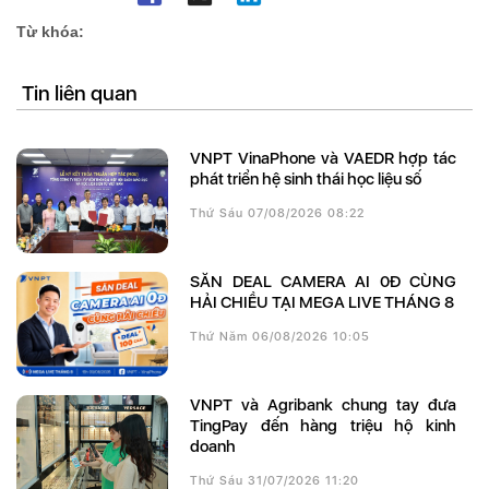
Từ khóa:
Tin liên quan
VNPT VinaPhone và VAEDR hợp tác
phát triển hệ sinh thái học liệu số
Thứ Sáu 07/08/2026 08:22
SĂN DEAL CAMERA AI 0Đ CÙNG
HẢI CHIỀU TẠI MEGA LIVE THÁNG 8
Thứ Năm 06/08/2026 10:05
VNPT và Agribank chung tay đưa
TingPay đến hàng triệu hộ kinh
doanh
Thứ Sáu 31/07/2026 11:20