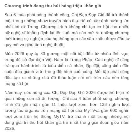
Chương trình đang thu hút hàng triệu khán giả
Sau 6 mùa phát sóng thành công, Chị Đẹp Đạp Gió đã trở thành
một trong những show truyền hình thực tế có sức ảnh hưởng lớn
nhất tại xứ Trung. Chương trình không chỉ tạo cơ hội cho nhiều
nữ nghệ sĩ khẳng định lại tên tuổi mà còn mở ra những chương
mới trong sự nghiệp của họ thông qua các sân khấu được đầu tư
quy mô và giàu tính nghệ thuật.
Mùa 2026 quy tụ 33 gương mặt nổi bật đến từ nhiều lĩnh vực,
trong đó có đại diện Việt Nam là Trang Pháp. Các nghệ sĩ cùng
trải qua hành trình từ biểu diễn cá nhân, lập đội, công diễn đến
cuộc đua giành vị trí trong đội hình cuối cùng. Mỗi tập phát sóng
đều tạo ra những chủ đề thảo luận sôi nổi trên các nền tảng
mạng xã hội.
Năm nay, sức nóng của Chị Đẹp Đạp Gió 2026 được thể hiện rõ
qua những con số ấn tượng. Chỉ sau 4 tuần phát sóng, chương
trình đã ghi nhận gần 11 triệu lượt xem, hơn 133 nghìn lượt
tương tác organic trên mạng xã hội của MyTVvà gần 600 nghìn
lượt xem trên hệ thống MyTV, trở thành một trong những nội
dung giải trí thu hút khán giả trẻ nhất trong giai đoạn giữa năm
2026.