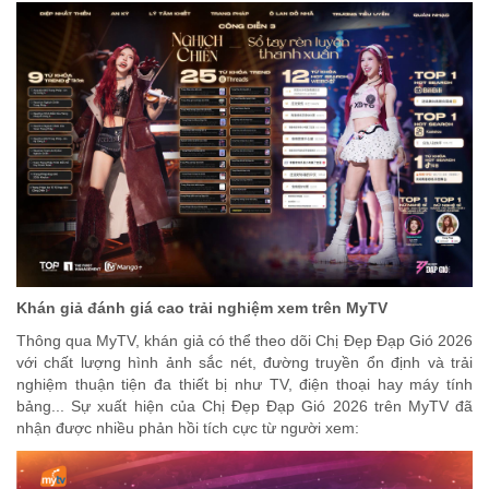
Khán giả đánh giá cao trải nghiệm xem trên MyTV
Thông qua MyTV, khán giả có thể theo dõi Chị Đẹp Đạp Gió 2026
với chất lượng hình ảnh sắc nét, đường truyền ổn định và trải
nghiệm thuận tiện đa thiết bị như TV, điện thoại hay máy tính
bảng... Sự xuất hiện của Chị Đẹp Đạp Gió 2026 trên MyTV đã
nhận được nhiều phản hồi tích cực từ người xem: