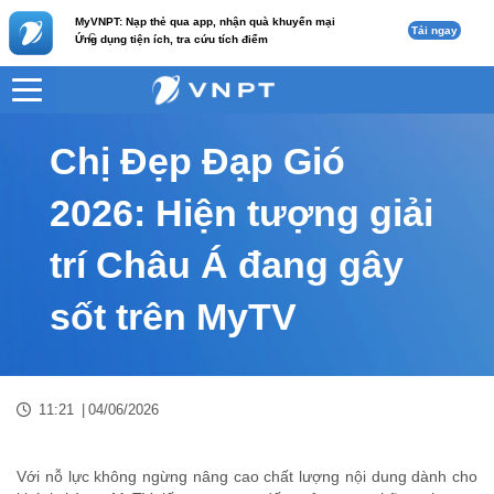
MyVNPT: Nạp thẻ qua app, nhận quà khuyến mại
Tải ngay
c
Ứng dụng tiện ích, tra cứu tích điểm
VNPT
Tư vấn
Nội dung tin
Chị Đẹp Đạp Gió
2026: Hiện tượng giải
trí Châu Á đang gây
sốt trên MyTV
11:21
|
04/06/2026
Với nỗ lực không ngừng nâng cao chất lượng nội dung dành cho