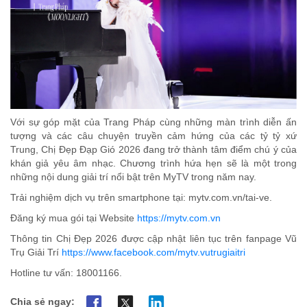
Với sự góp mặt của Trang Pháp cùng những màn trình diễn ấn
tượng và các câu chuyện truyền cảm hứng của các tỷ tỷ xứ
Trung, Chị Đẹp Đạp Gió 2026 đang trở thành tâm điểm chú ý của
khán giả yêu âm nhạc. Chương trình hứa hẹn sẽ là một trong
những nội dung giải trí nổi bật trên MyTV trong năm nay.
Trải nghiệm dịch vụ trên smartphone tại: mytv.com.vn/tai-ve.
Đăng ký mua gói tại Website
https://mytv.com.vn
Thông tin
Chị Đẹp 2026
được cập nhật liên tục trên
fanpage Vũ
Trụ Giải Trí
https://www.facebook.com/mytv.vutrugiaitri
Hotline tư vấn: 18001166.
Chia sẻ ngay: