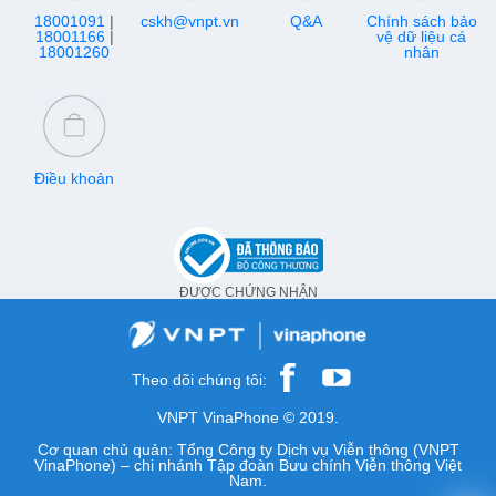
18001091
|
cskh@vnpt.vn
Q&A
Chính sách bảo
18001166
|
vệ dữ liệu cá
18001260
nhân
Điều khoản
ĐƯỢC CHỨNG NHẬN
Theo dõi chúng tôi:
VNPT VinaPhone © 2019.
Cơ quan chủ quản: Tổng Công ty Dịch vụ Viễn thông (VNPT
VinaPhone) – chi nhánh Tập đoàn Bưu chính Viễn thông Việt
Nam.