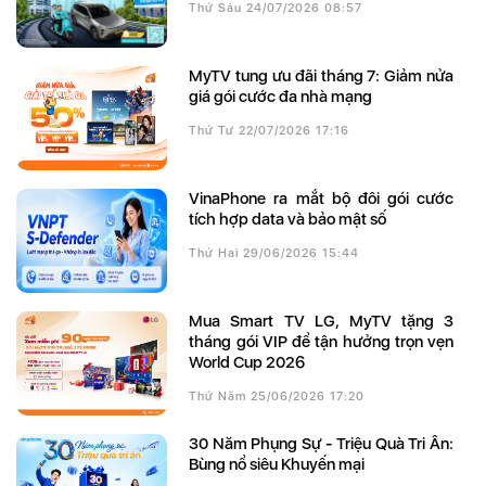
Thứ Sáu 24/07/2026 08:57
MyTV tung ưu đãi tháng 7: Giảm nửa
giá gói cước đa nhà mạng
Thứ Tư 22/07/2026 17:16
VinaPhone ra mắt bộ đôi gói cước
tích hợp data và bảo mật số
Thứ Hai 29/06/2026 15:44
Mua Smart TV LG, MyTV tặng 3
tháng gói VIP để tận hưởng trọn vẹn
World Cup 2026
Thứ Năm 25/06/2026 17:20
30 Năm Phụng Sự - Triệu Quà Tri Ân:
Bùng nổ siêu Khuyến mại