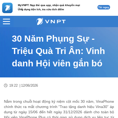
MyVNPT: Nạp thẻ qua app, nhận quà khuyến mại
Tải ngay
c
Ứng dụng tiện ích, tra cứu tích điểm
VNPT
Tư vấn
Nội dung tin
30 Năm Phụng Sự -
Triệu Quà Tri Ân: Vinh
danh Hội viên gắn bó
19:22
|
12/06/2026
Nằm trong chuỗi hoạt động kỷ niệm cột mốc 30 năm, VinaPhone
chính thức ra mắt chương trình “Trao tặng danh hiệu Vina30” áp
dụng từ ngày 15/06 đến hết ngày 31/12/2026 dành cho toàn bộ
Hội viên VinaPhone Plus có thời gian sử dụng dịch vụ liên tục từ