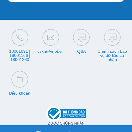
18001091
|
cskh@vnpt.vn
Q&A
Chính sách bảo
18001166
|
vệ dữ liệu cá
18001260
nhân
Điều khoản
ĐƯỢC CHỨNG NHẬN