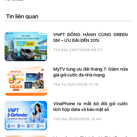
Tin liên quan
VNPT ĐỒNG HÀNH CÙNG GREEN
SM – ƯU ĐÃI ĐẾN 20%
Thứ Sáu 24/07/2026 08:57
MyTV tung ưu đãi tháng 7: Giảm nửa
giá gói cước đa nhà mạng
Thứ Tư 22/07/2026 17:16
VinaPhone ra mắt bộ đôi gói cước
tích hợp data và bảo mật số
Thứ Hai 29/06/2026 15:44