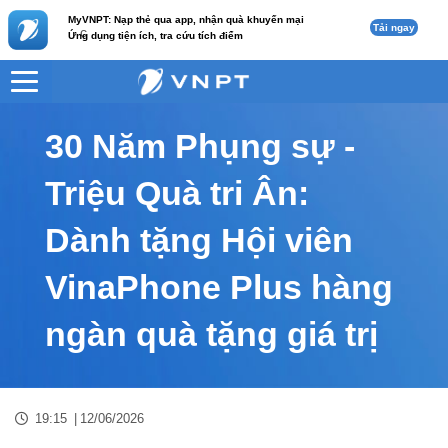
MyVNPT: Nạp thẻ qua app, nhận quà khuyến mại
Tải ngay
c
Ứng dụng tiện ích, tra cứu tích điểm
VNPT
Tư vấn
Nội dung tin
30 Năm Phụng sự -
Triệu Quà tri Ân:
Dành tặng Hội viên
VinaPhone Plus hàng
ngàn quà tặng giá trị
19:15
|
12/06/2026