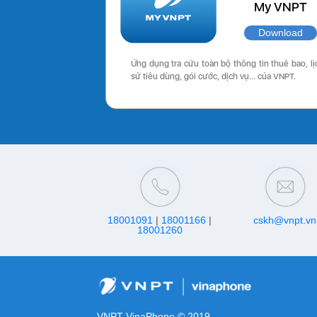
My VNPT
Download
Ứng dụng tra cứu toàn bộ thông tin thuê bao, lị
sử tiêu dùng, gói cước, dịch vụ… của VNPT.
18001091
|
18001166
|
cskh@vnpt.vn
18001260
VNPT VinaPhone © 2019.