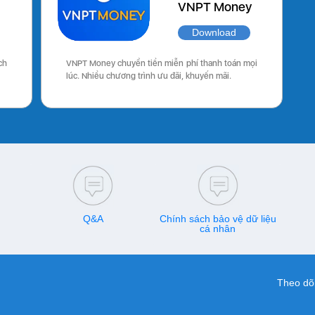
VNPT Money
Download
ch
VNPT Money chuyển tiền miễn phí thanh toán mọi
lúc. Nhiều chương trình ưu đãi, khuyến mãi.
Q&A
Chính sách bảo vệ dữ liệu
cá nhân
Theo dõi