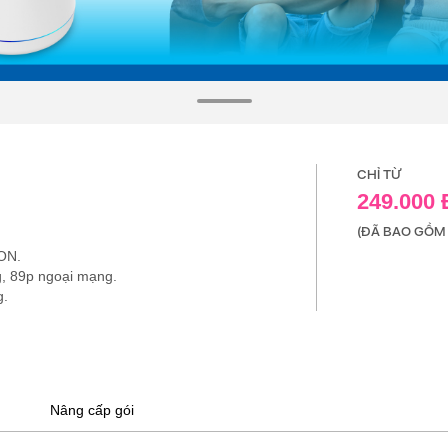
CHỈ TỪ
249.000
(ĐÃ BAO GỒM 
ON.
g, 89p ngoại mạng.
g.
Nâng cấp gói