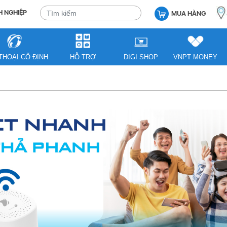
 NGHIỆP
MUA HÀNG
THOẠI CỐ ĐỊNH
HỖ TRỢ
DIGI SHOP
VNPT MONEY