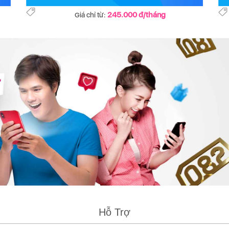
245.000 đ/tháng
Giá chỉ từ:
Hỗ Trợ