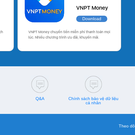
VNPT Money
Download
ch
VNPT Money chuyển tiền miễn phí thanh toán mọi
lúc. Nhiều chương trình ưu đãi, khuyến mãi.
Q&A
Chính sách bảo vệ dữ liệu
cá nhân
Theo dõi