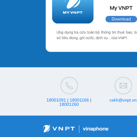
My VNPT
Download
Ứng dụng tra cứu toàn bộ thông tin thuê bao, lị
sử tiêu dùng, gói cước, dịch vụ… của VNPT.
18001091
|
18001166
|
cskh@vnpt.vn
18001260