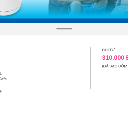
CHỈ TỪ
310.000
(ĐÃ BAO GỒM 
N.
Safe.
g.