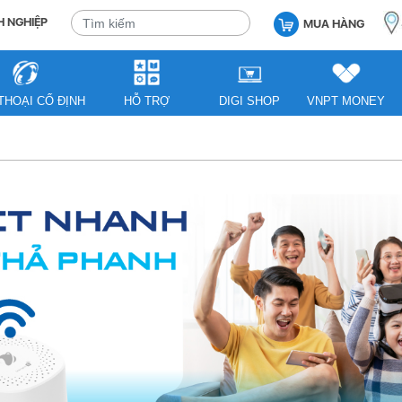
 NGHIỆP
MUA HÀNG
THOẠI CỐ ĐỊNH
HỖ TRỢ
DIGI SHOP
VNPT MONEY