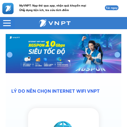
MyVNPT: Nạp thẻ qua app, nhận quà khuyến mại
Tải ngay
c
Ứng dụng tiện ích, tra cứu tích điểm
LÝ DO NÊN CHỌN INTERNET WIFI VNPT