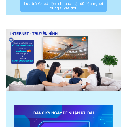
Lưu trữ Cloud tiện ích, bảo mật dữ liệu người
dùng tuyệt đối.
ĐĂNG KÝ NGAY ĐỂ NHẬN ƯU ĐÃI