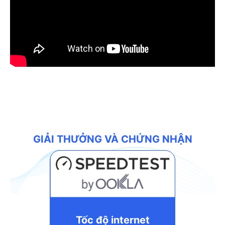
GIẢI THƯỞNG VÀ CHỨNG NHẬN
Tốc độ internet