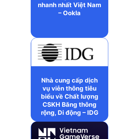
nhanh nhất Việt Nam
– Ookla
Nhà cung cấp dịch
vụ viễn thông tiêu
biểu về Chất lượng
CSKH Băng thông
rộng, Di động – IDG