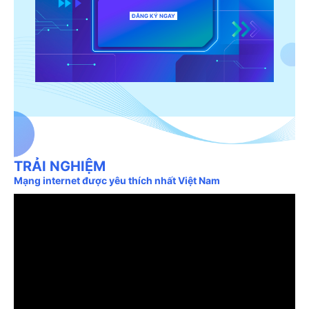
ĐĂNG KÝ NGAY
TRẢI NGHIỆM
Mạng internet được yêu thích nhất Việt Nam