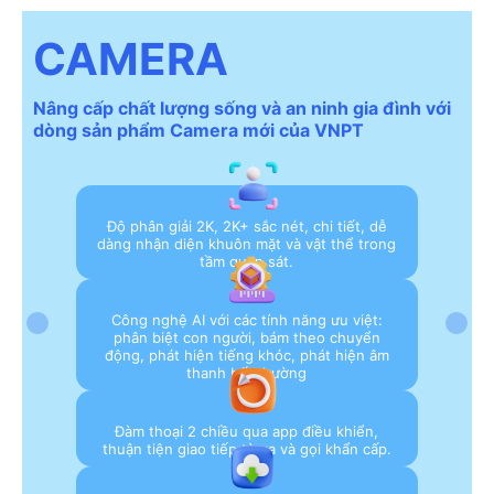
CAMERA
Nâng cấp chất lượng sống và an ninh gia đình với
dòng sản phẩm Camera mới của VNPT
Độ phân giải 2K, 2K+ sắc nét, chi tiết, dễ
dàng nhận diện khuôn mặt và vật thể trong
tầm quan sát.
Công nghệ AI với các tính năng ưu việt:
phân biệt con người, bám theo chuyển
động, phát hiện tiếng khóc, phát hiện âm
thanh bất thường
Đàm thoại 2 chiều qua app điều khiển,
thuận tiện giao tiếp từ xa và gọi khẩn cấp.