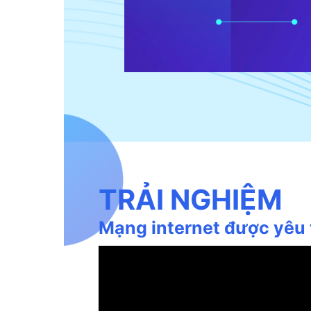
TRẢI NGHIỆM
Mạng internet được yêu 