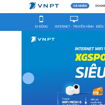
CÁ NHÂN
DOANH
DI ĐỘNG
INTERNET - TRUYỀN HÌNH
ĐIỆN 