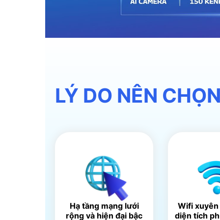
LÝ DO NÊN CHỌN
Hạ tầng mạng lưới
Wifi xuyên
rộng và hiện đại bậc
diện tích p