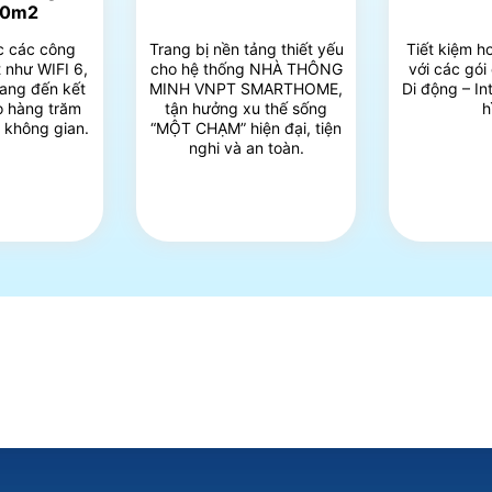
00m2
c các công
Trang bị nền tảng thiết yếu
Tiết kiệm h
 như WIFI 6,
cho hệ thống NHÀ THÔNG
với các gói
ang đến kết
MINH VNPT SMARTHOME,
Di động – In
ho hàng trăm
tận hưởng xu thế sống
h
i không gian.
“MỘT CHẠM” hiện đại, tiện
nghi và an toàn.