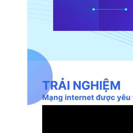
TRẢI NGHIỆM
Mạng internet được yêu 