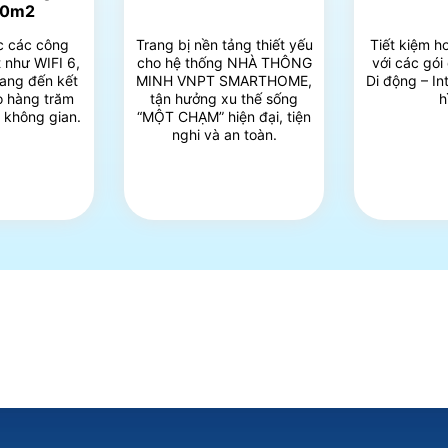
00m2
c các công
Trang bị nền tảng thiết yếu
Tiết kiệm h
 như WIFI 6,
cho hệ thống NHÀ THÔNG
với các gói
ang đến kết
MINH VNPT SMARTHOME,
Di động – In
ho hàng trăm
tận hưởng xu thế sống
h
i không gian.
“MỘT CHẠM” hiện đại, tiện
nghi và an toàn.