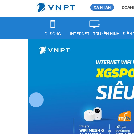
CÁ NHÂN
DOANH
DI ĐỘNG
INTERNET - TRUYỀN HÌNH
ĐIỆN 