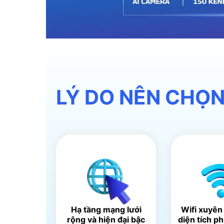
LÝ DO NÊN CHỌN
Hạ tầng mạng lưới
Wifi xuyên
rộng và hiện đại bậc
diện tích p