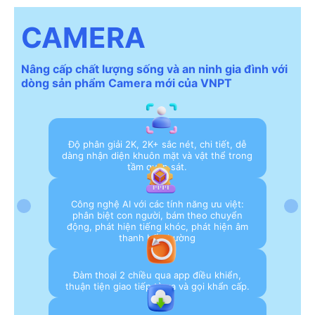
CAMERA
Nâng cấp chất lượng sống và an ninh gia đình với
dòng sản phẩm Camera mới của VNPT
Độ phân giải 2K, 2K+ sắc nét, chi tiết, dễ
dàng nhận diện khuôn mặt và vật thể trong
tầm quan sát.
Công nghệ AI với các tính năng ưu việt:
phân biệt con người, bám theo chuyển
động, phát hiện tiếng khóc, phát hiện âm
thanh bất thường
Đàm thoại 2 chiều qua app điều khiển,
thuận tiện giao tiếp từ xa và gọi khẩn cấp.