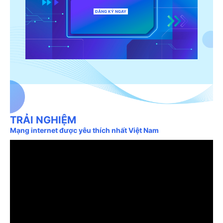
ĐĂNG KÝ NGAY
TRẢI NGHIỆM
Mạng internet được yêu thích nhất Việt Nam