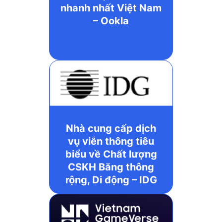
nhanh nhất Việt Nam
– Ookla
Nhà cung cấp dịch
vụ viễn thông tiêu
biểu về Chất lượng
CSKH Băng thông
rộng, Di động – IDG