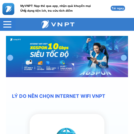
MyVNPT: Nạp thẻ qua app, nhận quà khuyến mại
Tải ngay
c
Ứng dụng tiện ích, tra cứu tích điểm
LÝ DO NÊN CHỌN INTERNET WIFI VNPT