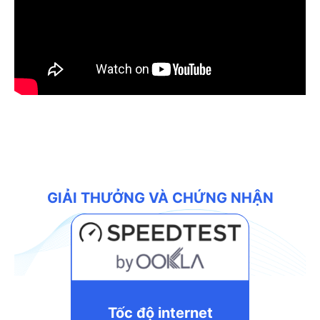
GIẢI THƯỞNG VÀ CHỨNG NHẬN
Tốc độ internet