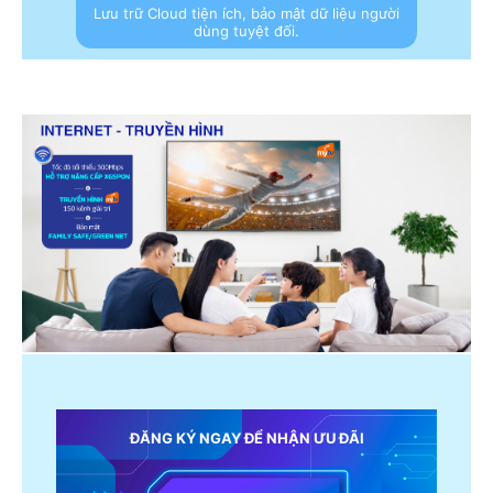
Lưu trữ Cloud tiện ích, bảo mật dữ liệu người
dùng tuyệt đối.
ĐĂNG KÝ NGAY ĐỂ NHẬN ƯU ĐÃI