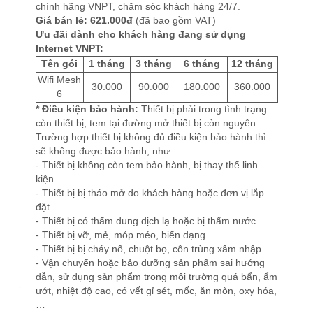
chính hãng VNPT, chăm sóc khách hàng 24/7.
Giá bán lẻ: 621.000đ
(đã bao gồm VAT)
Ưu đãi dành cho khách hàng đang sử dụng
Internet VNPT:
Tên gói
1 tháng
3 tháng
6 tháng
12 tháng
Wifi Mesh
30.000
90.000
180.000
360.000
6
* Điều kiện bảo hành:
Thiết bị phải trong tình trạng
còn thiết bị, tem tại đường mở thiết bị còn nguyên.
Trường hợp thiết bị không đủ điều kiện bảo hành thì
sẽ không được bảo hành, như:
- Thiết bị không còn tem bảo hành, bị thay thế linh
kiện.
- Thiết bị bị tháo mở do khách hàng hoặc đơn vị lắp
đặt.
- Thiết bị có thấm dung dịch lạ hoặc bị thấm nước.
- Thiết bị vỡ, mẻ, móp méo, biến dạng.
- Thiết bị bị cháy nổ, chuột bọ, côn trùng xâm nhập.
- Vận chuyển hoặc bảo dưỡng sản phẩm sai hướng
dẫn, sử dụng sản phẩm trong môi trường quá bẩn, ẩm
ướt, nhiệt độ cao, có vết gỉ sét, mốc, ăn mòn, oxy hóa,
…