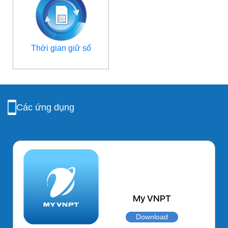
Thời gian giữ số
Các ứng dụng
My VNPT
Download