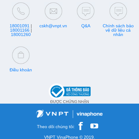
18001091
|
cskh@vnpt.vn
Q&A
Chính sách bảo
18001166
|
vệ dữ liệu cá
18001260
nhân
Điều khoản
ĐƯỢC CHỨNG NHẬN
Theo dõi chúng tôi:
VNPT VinaPhone © 2019.