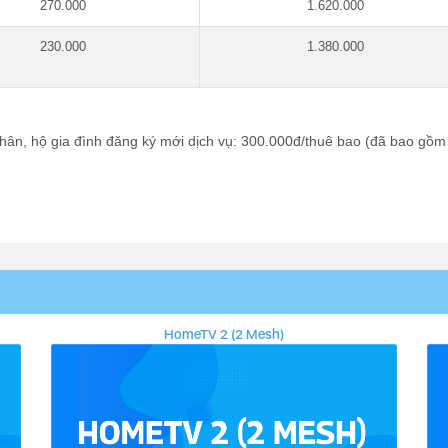
270.000
1.620.000
230.000
1.380.000
ân, hộ gia đình đăng ký mới dịch vụ: 300.000đ/thuê bao (đã bao gồm
HomeTV 2 (2 Mesh)