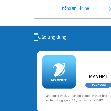
Thông tin liên hệ
Các ứng dụng
My VNPT
Download
Ứng dụng tra cứu toàn bộ thông tin thuê bao, lị
sử tiêu dùng, gói cước, dịch vụ… của VNPT.