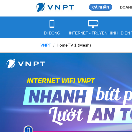
CÁ NHÂN
DOANH
DI ĐỘNG
INTERNET - TRUYỀN HÌNH
ĐIỆN 
VNPT
HomeTV 1 (Mesh)