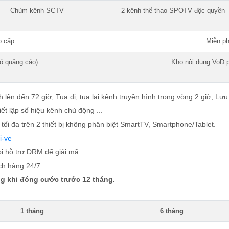
Chùm kênh SCTV
2 kênh thể thao SPOTV độc quyền
o cấp
Miễn ph
ó quảng cáo)
Kho nội dung VoD 
h lên đến 72 giờ; Tua đi, tua lại kênh truyền hình trong vòng 2 giờ; Lư
t lập số hiệu kênh chủ động ...
i tối đa trên 2 thiết bị không phân biệt SmartTV, Smartphone/Tablet.
i-ve
bị hỗ trợ DRM để giải mã.
ch hàng 24/7.
g khi đóng cước trước 12 tháng.
1 tháng
6 tháng