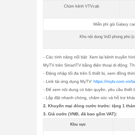
Chùm kênh VTVcab
Miễn phí gói Galaxy ca
Kho nội dung VoD phong phú (c
- Các tính năng nổi bật: Xem lại kênh truyền hìn
MyTV trên SmartTV bằng điện thoại di động; Thiế
- Đăng nhập tối đa trên 5 thiết bị, xem đồng thờ
- Link tải ứng dụng MyTV:
https://mytv.com.vn/ta
- Để xem nội dung có bản quyền, yêu cầu thiết 
- Lắp đặt nhanh chóng, chăm sóc và hỗ trợ khá
2. Khuyến mại đóng cước trước: tặng 1 thán
3. Giá cước (VNĐ, đã bao gồm VAT):
Khu vực