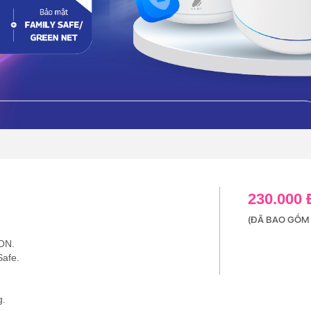
230.000
(ĐÃ BAO GỒM 
ON.
Safe.
g.