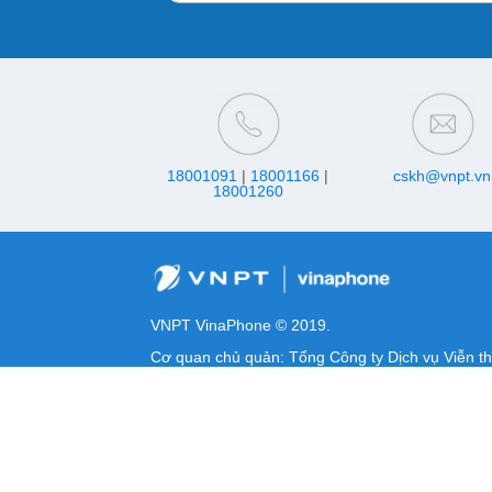
18001091
|
18001166
|
cskh@vnpt.vn
18001260
VNPT VinaPhone © 2019.
Cơ quan chủ quản: Tổng Công ty Dịch vụ Viễn t
MST/ĐKKD/QQDTL: 0100684378-009
Địa chỉ: Số 28, đường Xuân Tảo, phường Nghĩa 
Giấy phép cung cấp dịch vụ viễn thông số 469/
Giấy phép cung cấp dịch vụ viễn thông số 18/GP