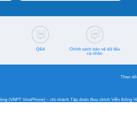
Q&A
Chính sách bảo vệ dữ liệu
cá nhân
Theo dõi
hông (VNPT VinaPhone) – chi nhánh Tập đoàn Bưu chính Viễn thông V
Đô, Hà Nội, Việt Nam
GP-BTTTT do Bộ Thông tin và Truyền thông cấp ngày 14/10/2016.
-CVT do Bộ Thông tin và Truyền thông cấp ngày 18/01/2018.