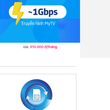
310.000 đ/tháng
Giá: