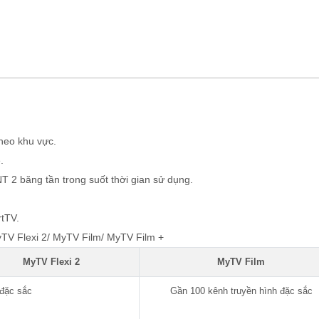
heo khu vực.
.
NT 2 băng tần trong suốt thời gian sử dụng.
tTV.
yTV Flexi 2/ MyTV Film/ MyTV Film +
MyTV Flexi 2
MyTV Film
 đặc sắc
Gần 100 kênh truyền hình đặc sắc