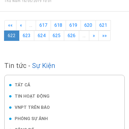
Thứ Năm 16/05/2019 10:01
««
«
…
617
618
619
620
621
622
623
624
625
626
…
»
»»
Tin tức -
Sự Kiện
TẤT CẢ
TIN HOẠT ĐỘNG
VNPT TRÊN BÁO
PHÓNG SỰ ẢNH