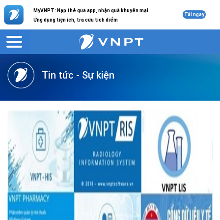
MyVNPT: Nạp thẻ qua app, nhận quà khuyến mại
Tải ngay
Ứng dụng tiện ích, tra cứu tích điểm
VNPT
Giới thiệu
Tin tức
Tin tức - Sự kiện