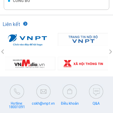
CÔNG BỐ
Liên kết
Previous
N
Hotline:
cskh@vnpt.vn
Điều khoản
Q&A
18001091