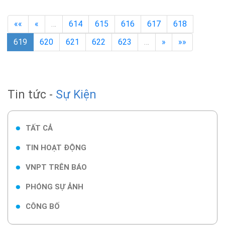
««
«
…
614
615
616
617
618
619
620
621
622
623
…
»
»»
Tin tức -
Sự Kiện
TẤT CẢ
TIN HOẠT ĐỘNG
VNPT TRÊN BÁO
PHÓNG SỰ ẢNH
CÔNG BỐ