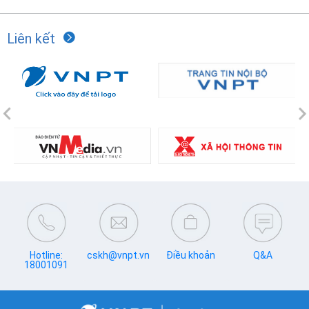
Liên kết
Previous
N
Hotline:
cskh@vnpt.vn
Điều khoản
Q&A
18001091