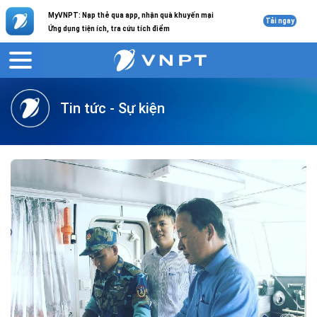
MyVNPT: Nạp thẻ qua app, nhận quà khuyến mại
Tải ngay
Ứng dụng tiện ích, tra cứu tích điểm
VNPT
Giới thiệu
Tin tức
Tin tức - Sự kiện