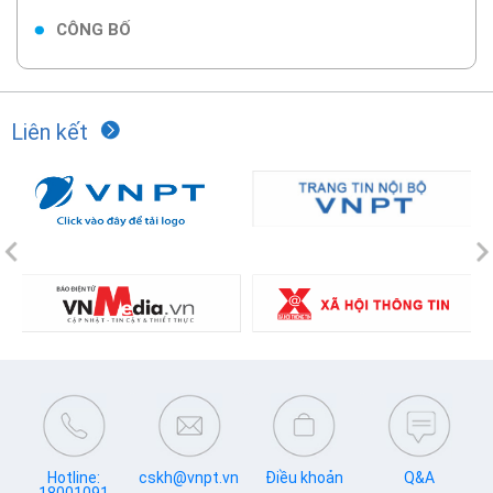
CÔNG BỐ
Liên kết
Previous
N
Hotline:
cskh@vnpt.vn
Điều khoản
Q&A