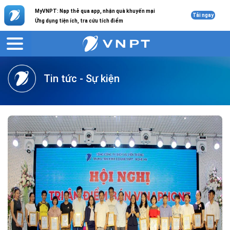
MyVNPT: Nạp thẻ qua app, nhận quà khuyến mại
Tải ngay
Ứng dụng tiện ích, tra cứu tích điểm
VNPT
Giới thiệu
Tin tức
Tin tức - Sự kiện