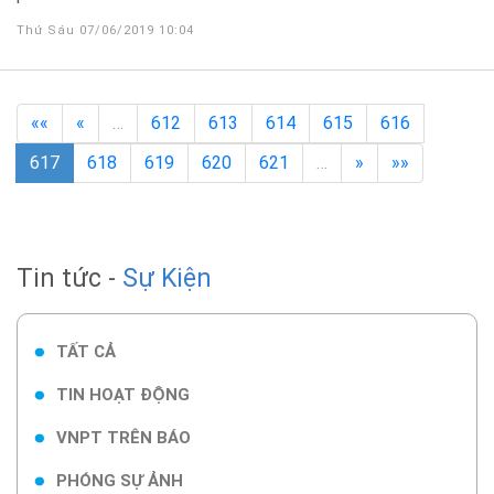
Thứ Sáu 07/06/2019 10:04
««
«
…
612
613
614
615
616
617
618
619
620
621
…
»
»»
Tin tức -
Sự Kiện
TẤT CẢ
TIN HOẠT ĐỘNG
VNPT TRÊN BÁO
PHÓNG SỰ ẢNH