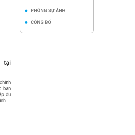
PHÓNG SỰ ẢNH
CÔNG BỐ
chính
t ban
áp du
ình.