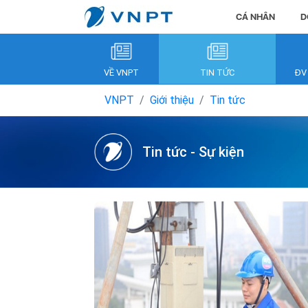
CÁ NHÂN
D
VỀ VNPT
TIN TỨC
ĐV
VNPT
Giới thiệu
Tin tức
Tin tức - Sự kiện