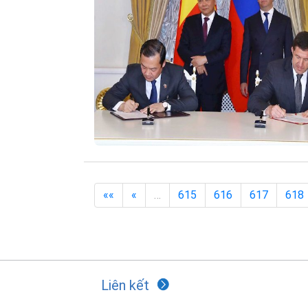
««
«
…
615
616
617
618
Liên kết