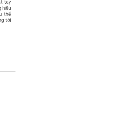
t tay
 hiệu
u thế
ng tới