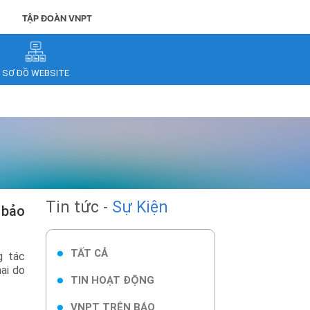
TẬP ĐOÀN VNPT
SƠ ĐỒ WEBSITE
Tin tức -
Sự Kiện
TẤT CẢ
g tác
ại do
TIN HOẠT ĐỘNG
VNPT TRÊN BÁO