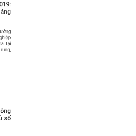
sáng
hưởng
ghiệp
a tại
rung,
ủ số