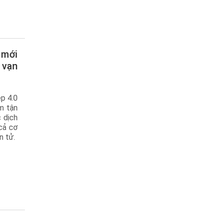
 vạn
p 4.0
m tận
 dịch
cả cơ
n tử.