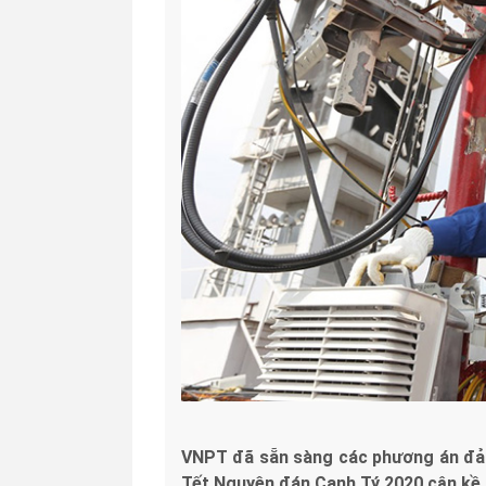
VNPT đã sẵn sàng các phương án đảm 
Tết Nguyên đán Canh Tý 2020 cận kề.