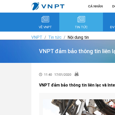
CÁ NHÂN
D
VỀ VNPT
TIN TỨC
ĐV
VNPT
Tin tức
Nội dung tin
VNPT đảm bảo thông tin liên lạ
11:40
17/01/2020
VNPT đảm bảo thông tin liên lạc và Int