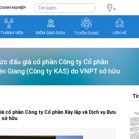
OANH NGHIỆP
 THÀNH VIÊN
ĐIỂM GIAO DỊCH
LIÊN HỆ
TUYỂN DỤNG
hức đấu giá cổ phần Công ty Cổ phần
iên Giang (Công ty KAS) do VNPT sở hữu
Ti
á cổ phần Công ty Cổ phần Xây lắp và Dịch vụ Bưu
 sở hữu