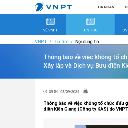
CÁ NHÂN
D
VỀ VNPT
TIN TỨC
ĐV
VNPT
Tin tức
Nội dung tin
Thông báo về việc không tổ c
Xây lắp và Dịch vụ Bưu điện K
09:54
08/09/2025
Thông báo về việc không tổ chức đấu gi
điện Kiên Giang (Công ty KAS) do VNPT