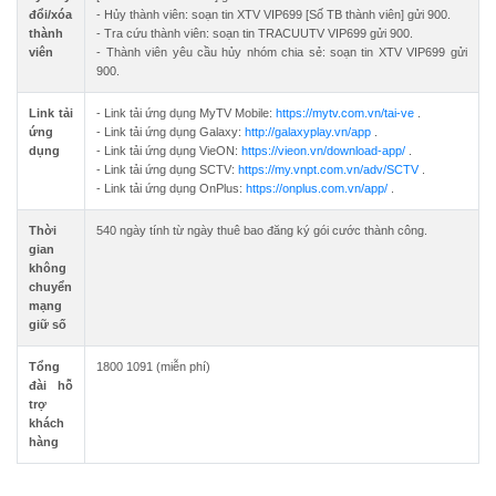
đổi/xóa
- Hủy thành viên: soạn tin XTV VIP699 [Số TB thành viên] gửi 900.
thành
- Tra cứu thành viên: soạn tin TRACUUTV VIP699 gửi 900.
viên
- Thành viên yêu cầu hủy nhóm chia sẻ: soạn tin XTV VIP699 gửi
900.
Link tải
- Link tải ứng dụng MyTV Mobile:
https://mytv.com.vn/tai-ve
.
ứng
- Link tải ứng dụng Galaxy:
http://galaxyplay.vn/app
.
dụng
- Link tải ứng dụng VieON:
https://vieon.vn/download-app/
.
- Link tải ứng dụng SCTV:
https://my.vnpt.com.vn/adv/SCTV
.
- Link tải ứng dụng OnPlus:
https://onplus.com.vn/app/
.
Thời
540 ngày tính từ ngày thuê bao đăng ký gói cước thành công.
gian
không
chuyển
mạng
giữ số
Tổng
1800 1091 (miễn phí)
đài hỗ
trợ
khách
hàng