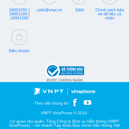
18001091
|
cskh@vnpt.vn
Q&A
Chính sách bảo
18001166
|
vệ dữ liệu cá
18001260
nhân
Điều khoản
ĐƯỢC CHỨNG NHẬN
Theo dõi chúng tôi:
VNPT VinaPhone © 2019.
Cơ quan chủ quản: Tổng Công ty Dịch vụ Viễn thông (VNPT
VinaPhone) – chi nhánh Tập đoàn Bưu chính Viễn thông Việt