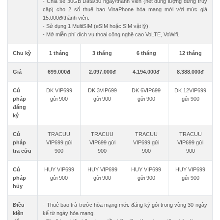
- Chia sẻ 30GB Data/30 ngày/thành viên (hết dung lượng dừng truy
cập) cho 2 số thuê bao VinaPhone hòa mạng mới với mức giá
15.000đ/thành viên.
- Sử dụng 1 MultiSIM (eSIM hoặc SIM vật lý).
- Mở miễn phí dịch vụ thoại công nghệ cao VoLTE, VoWifi.
Chu kỳ
1 tháng
3 tháng
6 tháng
12 tháng
Giá
699.000đ
2.097.000đ
4.194.000đ
8.388.000đ
Cú
DK VIP699
DK 3VIP699
DK 6VIP699
DK 12VIP699
pháp
gửi 900
gửi 900
gửi 900
gửi 900
đăng
ký
Cú
TRACUU
TRACUU
TRACUU
TRACUU
pháp
VIP699 gửi
VIP699 gửi
VIP699 gửi
VIP699 gửi
tra cứu
900
900
900
900
Cú
HUY VIP699
HUY VIP699
HUY VIP699
HUY VIP699
pháp
gửi 900
gửi 900
gửi 900
gửi 900
hủy
Điều
- Thuê bao trả trước hòa mạng mới: đăng ký gói trong vòng 30 ngày
kiện
kể từ ngày hòa mạng.