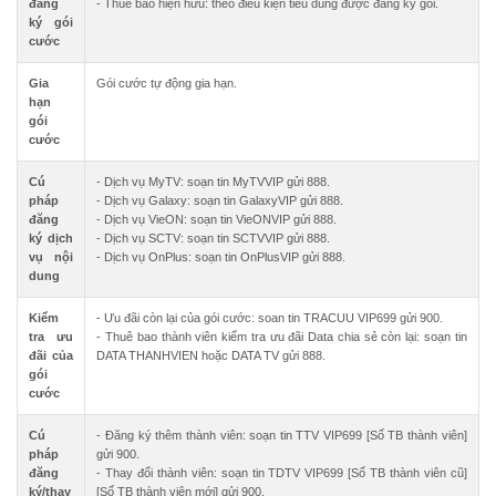
đăng
- Thuê bao hiện hữu: theo điều kiện tiêu dùng được đăng ký gói.
ký gói
cước
Gia
Gói cước tự động gia hạn.
hạn
gói
cước
Cú
- Dịch vụ MyTV: soạn tin MyTVVIP gửi 888.
pháp
- Dịch vụ Galaxy: soạn tin GalaxyVIP gửi 888.
đăng
- Dịch vụ VieON: soạn tin VieONVIP gửi 888.
ký dịch
- Dịch vụ SCTV: soạn tin SCTVVIP gửi 888.
vụ nội
- Dịch vụ OnPlus: soạn tin OnPlusVIP gửi 888.
dung
Kiểm
- Ưu đãi còn lại của gói cước: soan tin TRACUU VIP699 gửi 900.
tra ưu
- Thuê bao thành viên kiểm tra ưu đãi Data chia sẻ còn lại: soạn tin
đãi của
DATA THANHVIEN hoặc DATA TV gửi 888.
gói
cước
Cú
- Đăng ký thêm thành viên: soạn tin TTV VIP699 [Số TB thành viên]
pháp
gửi 900.
đăng
- Thay đổi thành viên: soạn tin TDTV VIP699 [Số TB thành viên cũ]
ký/thay
[Số TB thành viên mới] gửi 900.