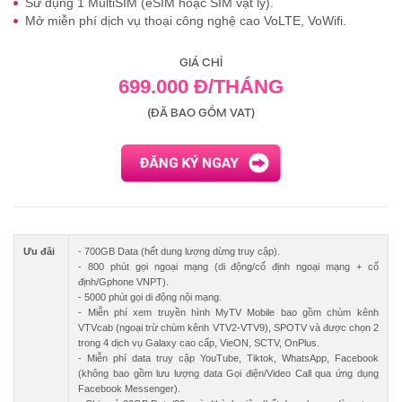
Sử dụng 1 MultiSIM (eSIM hoặc SIM vật lý).
Mở miễn phí dịch vụ thoại công nghệ cao VoLTE, VoWifi.
GIÁ CHỈ
699.000 Đ/THÁNG
(ĐÃ BAO GỒM VAT)
Ưu đãi
- 700GB Data (hết dung lượng dừng truy cập).
- 800 phút gọi ngoại mạng (di động/cố định ngoại mạng + cố
định/Gphone VNPT).
- 5000 phút gọi di động nội mạng.
- Miễn phí xem truyền hình MyTV Mobile bao gồm chùm kênh
VTVcab (ngoại trừ chùm kênh VTV2-VTV9), SPOTV và được chọn 2
trong 4 dịch vụ Galaxy cao cấp, VieON, SCTV, OnPlus.
- Miễn phí data truy cập YouTube, Tiktok, WhatsApp, Facebook
(không bao gồm lưu lượng data Gọi điện/Video Call qua ứng dụng
Facebook Messenger).