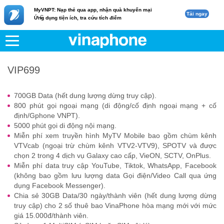
MyVNPT: Nạp thẻ qua app, nhận quà khuyến mại
Tải ngay
c
Ứng dụng tiện ích, tra cứu tích điểm
VNPT
Di động
VIP699
VIP699
700GB Data (hết dung lượng dừng truy cập).
800 phút gọi ngoại mạng (di động/cố định ngoại mạng + cố
định/Gphone VNPT).
5000 phút gọi di động nội mạng.
Miễn phí xem truyền hình MyTV Mobile bao gồm chùm kênh
VTVcab (ngoại trừ chùm kênh VTV2-VTV9), SPOTV và được
chọn 2 trong 4 dịch vụ Galaxy cao cấp, VieON, SCTV, OnPlus.
Miễn phí data truy cập YouTube, Tiktok, WhatsApp, Facebook
(không bao gồm lưu lượng data Gọi điện/Video Call qua ứng
dụng Facebook Messenger).
Chia sẻ 30GB Data/30 ngày/thành viên (hết dung lượng dừng
truy cập) cho 2 số thuê bao VinaPhone hòa mạng mới với mức
giá 15.000đ/thành viên.