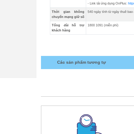
- Link tải ứng dụng OnPlus:
http
Thời gian không
540 ngày tính từ ngày thuê bao
chuyển mạng giữ số
Tổng đài hỗ trợ
1800 1091 (miễn phí)
khách hàng
Các sản phẩm tương tự