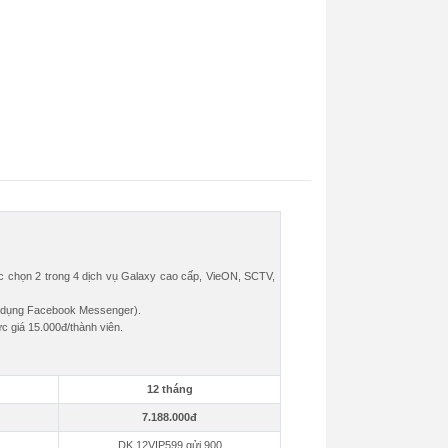
chọn 2 trong 4 dịch vụ Galaxy cao cấp, VieON, SCTV,
ng dụng Facebook Messenger).
c giá 15.000đ/thành viên.
12 tháng
7.188.000đ
DK 12VIP599 gửi 900