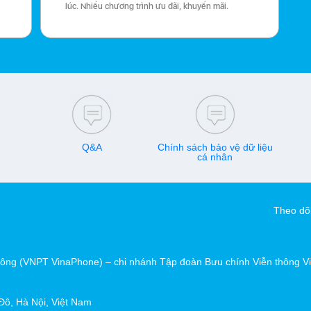
lúc. Nhiều chương trình ưu đãi, khuyến mãi.
Q&A
Chính sách bảo vệ dữ liệu
cá nhân
Theo dõi
hông (VNPT VinaPhone) – chi nhánh Tập đoàn Bưu chính Viễn thông V
Đô, Hà Nội, Việt Nam