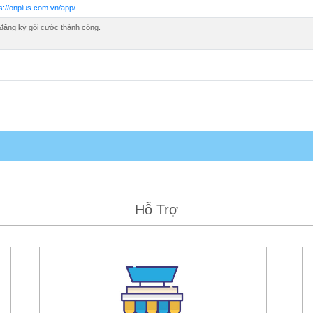
s://onplus.com.vn/app/
.
 đăng ký gói cước thành công.
Hỗ Trợ