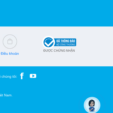
ĐƯỢC CHỨNG NHẬN
Điều khoản
 chúng tôi:
iệt Nam.