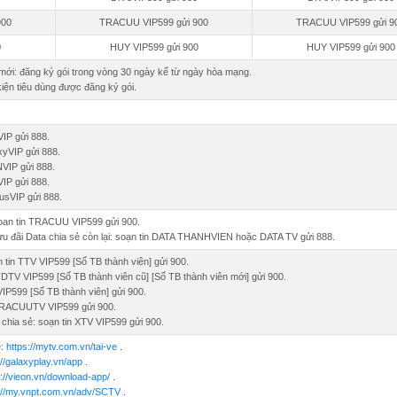
900
TRACUU VIP599 gửi 900
TRACUU VIP599 gửi 9
0
HUY VIP599 gửi 900
HUY VIP599 gửi 900
mới: đăng ký gói trong vòng 30 ngày kể từ ngày hòa mạng.
kiện tiêu dùng được đăng ký gói.
IP gửi 888.
xyVIP gửi 888.
NVIP gửi 888.
IP gửi 888.
usVIP gửi 888.
 soan tin TRACUU VIP599 gửi 900.
 ưu đãi Data chia sẻ còn lại: soạn tin DATA THANHVIEN hoặc DATA TV gửi 888.
 tin TTV VIP599 [Số TB thành viên] gửi 900.
 TDTV VIP599 [Số TB thành viên cũ] [Số TB thành viên mới] gửi 900.
VIP599 [Số TB thành viên] gửi 900.
n TRACUUTV VIP599 gửi 900.
chia sẻ: soạn tin XTV VIP599 gửi 900.
e:
https://mytv.com.vn/tai-ve
.
://galaxyplay.vn/app
.
s://vieon.vn/download-app/
.
://my.vnpt.com.vn/adv/SCTV
.