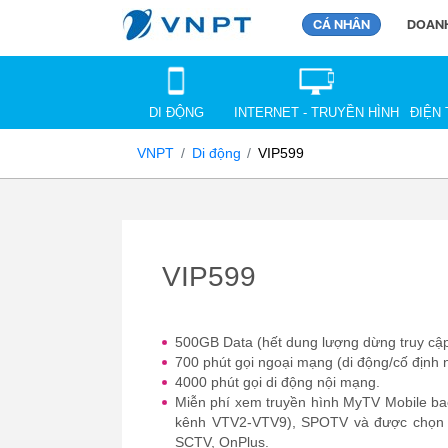
CÁ NHÂN
DOANH
DI ĐỘNG
INTERNET - TRUYỀN HÌNH
ĐIỆN 
VNPT
Di động
VIP599
VIP599
500GB Data (hết dung lượng dừng truy cập
700 phút gọi ngoại mạng (di động/cố định
4000 phút gọi di động nội mạng.
Miễn phí xem truyền hình MyTV Mobile b
kênh VTV2-VTV9), SPOTV và được chọn 2
SCTV, OnPlus.