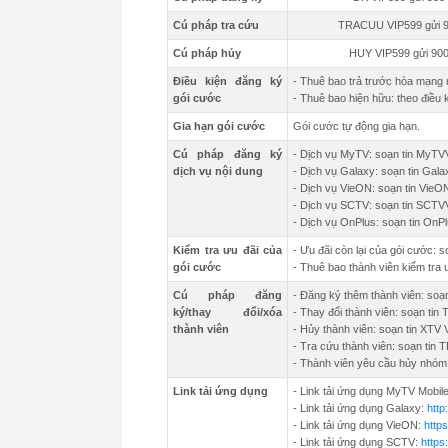
Cú pháp tra cứu
TRACUU VIP599 gửi 
Cú pháp hủy
HUY VIP599 gửi 90
Điều kiện đăng ký
- Thuê bao trả trước hòa mạng 
gói cước
- Thuê bao hiện hữu: theo điều 
Gia hạn gói cước
Gói cước tự động gia hạn.
Cú pháp đăng ký
- Dịch vụ MyTV: soạn tin MyTVV
dịch vụ nội dung
- Dịch vụ Galaxy: soạn tin Gala
- Dịch vụ VieON: soạn tin VieO
- Dịch vụ SCTV: soạn tin SCTVV
- Dịch vụ OnPlus: soạn tin OnPl
Kiểm tra ưu đãi của
- Ưu đãi còn lại của gói cước:
gói cước
- Thuê bao thành viên kiểm tra
Cú pháp đăng
- Đăng ký thêm thành viên: soạn
ký/thay đổi/xóa
- Thay đổi thành viên: soạn tin
thành viên
- Hủy thành viên: soạn tin XTV 
- Tra cứu thành viên: soạn ti
- Thành viên yêu cầu hủy nhóm 
Link tải ứng dụng
- Link tải ứng dụng MyTV Mobil
- Link tải ứng dụng Galaxy:
http
- Link tải ứng dụng VieON:
http
- Link tải ứng dụng SCTV:
https