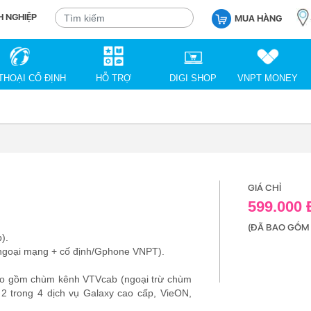
 NGHIỆP
MUA HÀNG
THOẠI CỐ ĐỊNH
HỖ TRỢ
DIGI SHOP
VNPT MONEY
GIÁ CHỈ
599.000
(ĐÃ BAO GỒM 
).
 ngoại mạng + cố định/Gphone VNPT).
ao gồm chùm kênh VTVcab (ngoại trừ chùm
 trong 4 dịch vụ Galaxy cao cấp, VieON,