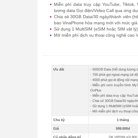
Miễn phí data truy cập YouTube, Tiktok
lượng data Gọi điện/Video Call qua ứng 
Chia sẻ 30GB Data/30 ngày/thành viên (hế
bao VinaPhone hòa mạng mới với mức giá 
Sử dụng 1 MultiSIM (eSIM hoặc SIM vật lý)
Mở miễn phí dịch vụ thoại công nghệ cao V
Ưu đãi
- 500GB Data (hết dung lượng d
- 700 phút gọi ngoại mạng (di 
- 4000 phút gọi di động nội mạn
- Miễn phí xem truyền hình M
OnPlus.
- Miễn phí data truy cập YouTu
- Chia sẻ 30GB Data/30 ngày/th
- Sử dụng 1 MultiSIM (eSIM hoặc
- Mở miễn phí dịch vụ thoại côn
Chu kỳ
1 tháng
Giá
599.000đ
Cú pháp đăng ký
DK VIP599 gửi 900