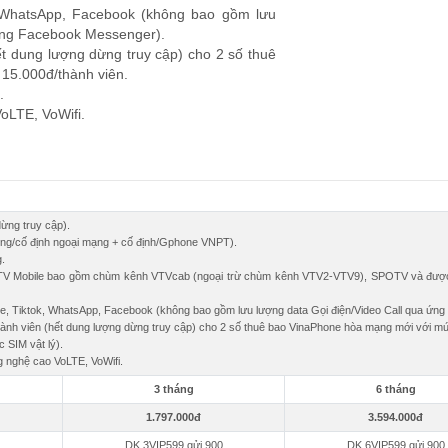
, WhatsApp, Facebook (không bao gồm lưu
dụng Facebook Messenger).
t dung lượng dừng truy cập) cho 2 số thuê
15.000đ/thành viên.
.
oLTE, VoWifi.
ừng truy cập).
động/cố định ngoại mạng + cố định/Gphone VNPT).
g.
yTV Mobile bao gồm chùm kênh VTVcab (ngoại trừ chùm kênh VTV2-VTV9), SPOTV và được 
be, Tiktok, WhatsApp, Facebook (không bao gồm lưu lượng data Gọi điện/Video Call qua ứ
ành viên (hết dung lượng dừng truy cập) cho 2 số thuê bao VinaPhone hòa mạng mới với mứ
 SIM vật lý).
g nghệ cao VoLTE, VoWifi.
3 tháng
6 tháng
1.797.000đ
3.594.000đ
DK 3VIP599 gửi 900
DK 6VIP599 gửi 900