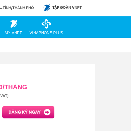
TẬP ĐOÀN VNPT
TỈNH/THÀNH PHỐ
MY VNPT
VINAPHONE PLUS
 Đ/THÁNG
VAT)