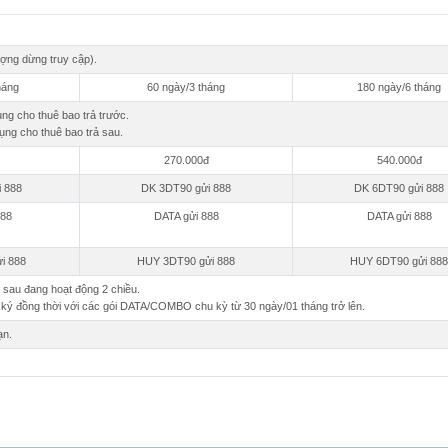
ượng dừng truy cập).
háng
60 ngày/3 tháng
180 ngày/6 tháng
ng cho thuê bao trả trước.
ụng cho thuê bao trả sau.
270.000đ
540.000đ
 888
DK 3DT90 gửi 888
DK 6DT90 gửi 888
888
DATA gửi 888
DATA gửi 888
i 888
HUY 3DT90 gửi 888
HUY 6DT90 gửi 888
ả sau đang hoạt động 2 chiều.
ký đồng thời với các gói DATA/COMBO chu kỳ từ 30 ngày/01 tháng trở lên.
ạn.