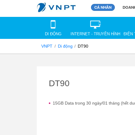
CÁ NHÂN
DOANH
DI ĐỘNG
INTERNET - TRUYỀN HÌNH
ĐIỆN 
VNPT
Di động
DT90
DT90
15GB Data trong 30 ngày/01 tháng (hết du