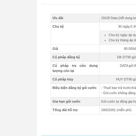
Ưu đãi
15GB Data (hết dung l
Chu kỳ
30 ngày/1 t
Chu kỳ ngày áp dụ
Chu kỳ tháng áp d
Giá
90.000đ
Cú pháp đăng ký
DK DT90 gửi
Cú pháp tra cứu dung
DATA gửi 
lượng còn lại
Cú pháp hủy
HUY DT90 gử
Điều kiện đăng ký gói cước
- Thuê bao trả trước/tr
- Gói cước không đăng 
Gia hạn gói cước
Gói cước tự động gia h
Tổng đài hỗ trợ
18001091 (miễn phí).