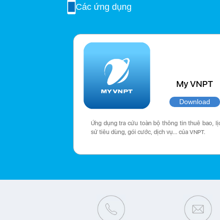
Các ứng dụng
My VNPT
Download
Ứng dụng tra cứu toàn bộ thông tin thuê bao, lị
sử tiêu dùng, gói cước, dịch vụ… của VNPT.