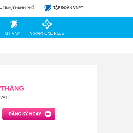
TẬP ĐOÀN VNPT
TỈNH/THÀNH PHỐ
MY VNPT
VINAPHONE PLUS
Đ/THÁNG
VAT)