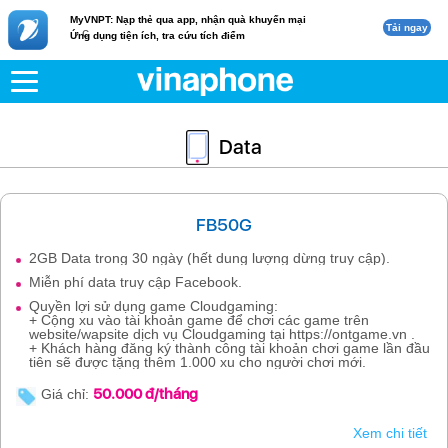
MyVNPT: Nạp thẻ qua app, nhận quà khuyến mại
Tải ngay
c
Ứng dụng tiện ích, tra cứu tích điểm
Data
FB50G
2GB Data trong 30 ngày (hết dung lượng dừng truy cập).
Miễn phí data truy cập Facebook.
Quyền lợi sử dụng game Cloudgaming:
+ Cộng xu vào tài khoản game để chơi các game trên
website/wapsite dịch vụ Cloudgaming tại https://ontgame.vn .
+ Khách hàng đăng ký thành công tài khoản chơi game lần đầu
tiên sẽ được tặng thêm 1.000 xu cho người chơi mới.
50.000 đ/tháng
Giá chỉ:
Xem chi tiết