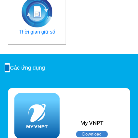
Thời gian giữ số
Các ứng dụng
My VNPT
Download