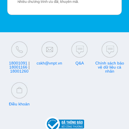
Nhiều chương trình ưu đãi, khuyến mãi.
18001091
|
cskh@vnpt.vn
Q&A
Chính sách bảo
18001166
|
vệ dữ liệu cá
18001260
nhân
Điều khoản