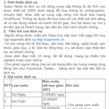
1. Giới thiệu dịch vụ
Super News là dịch vụ nội dung cung cấp thông tin đa lĩnh vực
được thiết kế 100% dưới dạng đồ họa thông tin (infographic),
chuyên biệt, khác biệt và cung cấp riêng cho thuê bao mạng
VinaPhone. Thông tin được đồ họa hóa với các thiết kế sinh động
sẽ có tác dụng nhanh và mạnh tới thị giác, thu hút được sự chú ý
tới độc giả và khách hàng, tạo dấu ấn một cách nhanh chóng.
2. Tiện ích của dịch vụ
-Người dùng được miễn phí Data truy cập xem mỗi ngày khi truy
cập wap/web dịch vụ
http://superinfo.vn
-Tin tức nóng hổi về thể thao, văn hóa, đời sống, nghệ thuật, sức
khỏe, giáo dục, y tế, bản tin tổng hợp, v.v, sẽ được cập nhật liên
tục và nhanh chóng.
-Giao diện đẹp mắt, rõ ràng, rất dễ dùng, mang lại nhiều trải
nghiệm hoàn toàn mới lạ.
-Cho phép người dùng chia sẻ nội dung đến các trang mạng cộng
đồng lớn như Facebook, Twitter… bằng cách tạo link liên kết từ
dịch vụ.
3. Giá cước dịch vụ
Mức cước
STT
Loại cước
(đã bao gồm
Ghi chú
VAT)
1
Gói Ngày
3.000đ/1 ngày
10.000đ/7
2
Gói Tuần
ngày
- Cho phép xem miễn
30.000đ/30