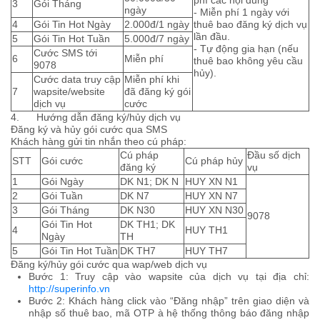
phí các nội dung
3
Gói Tháng
ngày
- Miễn phí 1 ngày với
4
Gói Tin Hot Ngày
2.000đ/1 ngày
thuê bao đăng ký dịch vụ
lần đầu.
5
Gói Tin Hot Tuần
5.000đ/7 ngày
- Tự động gia hạn (nếu
Cước SMS tới
6
Miễn phí
thuê bao không yêu cầu
9078
hủy).
Cước data truy cập
Miễn phí khi
7
wapsite/website
đã đăng ký gói
dịch vụ
cước
4. Hướng dẫn đăng ký/hủy dịch vụ
Đăng ký và hủy gói cước qua SMS
Khách hàng gửi tin nhắn theo cú pháp:
Cú pháp
Đầu số dịch
STT
Gói cước
Cú pháp hủy
đăng ký
vụ
1
Gói Ngày
DK N1; DK N
HUY XN N1
2
Gói Tuần
DK N7
HUY XN N7
3
Gói Tháng
DK N30
HUY XN N30
9078
Gói Tin Hot
DK TH1; DK
4
HUY TH1
Ngày
TH
5
Gói Tin Hot Tuần
DK TH7
HUY TH7
Đăng ký/hủy gói cước qua wap/web dịch vụ
Bước 1: Truy cập vào wapsite của dịch vụ tại địa chỉ:
http://superinfo.vn
Bước 2: Khách hàng click vào “Đăng nhập” trên giao diện và
nhập số thuê bao, mã OTP à hệ thống thông báo đăng nhập