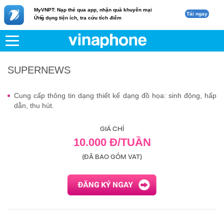
MyVNPT: Nạp thẻ qua app, nhận quà khuyến mại
Tải ngay
c
Ứng dụng tiện ích, tra cứu tích điểm
VNPT
Di động
SUPERNEWS
SUPERNEWS
Cung cấp thông tin dạng thiết kế dạng đồ họa: sinh động, hấp
dẫn, thu hút.
GIÁ CHỈ
10.000 Đ/TUẦN
(ĐÃ BAO GỒM VAT)