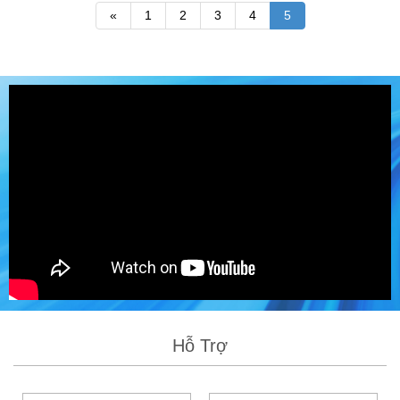
«
1
2
3
4
5
Hỗ Trợ