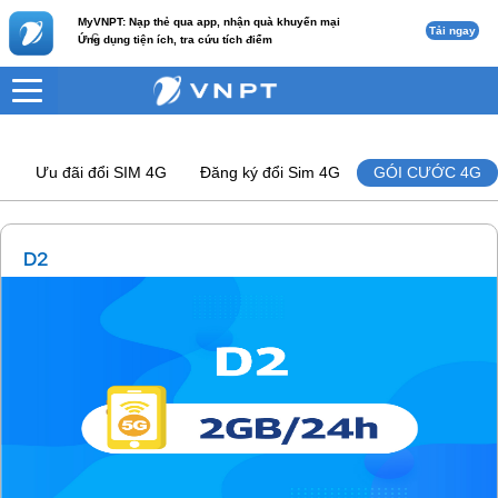
MyVNPT: Nạp thẻ qua app, nhận quà khuyến mại
Tải ngay
c
Ứng dụng tiện ích, tra cứu tích điểm
Ưu đãi đổi SIM 4G
Đăng ký đổi Sim 4G
GÓI CƯỚC 4G
D2