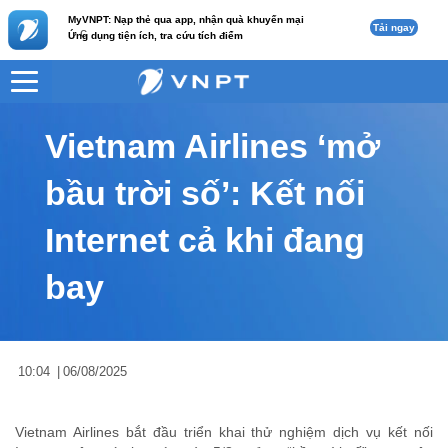
MyVNPT: Nạp thẻ qua app, nhận quà khuyến mại
Tải ngay
c
Ứng dụng tiện ích, tra cứu tích điểm
VNPT
Tư vấn
Nội dung tin
Vietnam Airlines ‘mở
bầu trời số’: Kết nối
Internet cả khi đang
bay
10:04
|
06/08/2025
Vietnam Airlines bắt đầu triển khai thử nghiệm dịch vụ kết nối