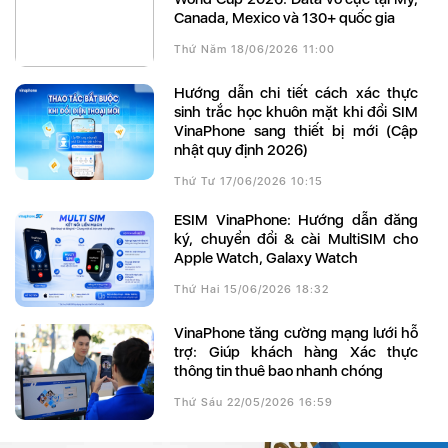
Canada, Mexico và 130+ quốc gia
Thứ Năm 18/06/2026 11:00
Hướng dẫn chi tiết cách xác thực
sinh trắc học khuôn mặt khi đổi SIM
VinaPhone sang thiết bị mới (Cập
nhật quy định 2026)
Thứ Tư 17/06/2026 10:15
eSIM VinaPhone: Hướng dẫn đăng
ký, chuyển đổi & cài MultiSIM cho
Apple Watch, Galaxy Watch
Thứ Hai 15/06/2026 18:32
VinaPhone tăng cường mạng lưới hỗ
trợ: Giúp khách hàng Xác thực
thông tin thuê bao nhanh chóng
Thứ Sáu 22/05/2026 16:59