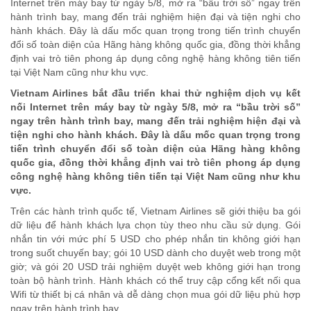
Internet trên máy bay từ ngày 5/8, mở ra “bầu trời số” ngay trên
hành trình bay, mang đến trải nghiệm hiện đại và tiện nghi cho
hành khách. Đây là dấu mốc quan trọng trong tiến trình chuyển
đổi số toàn diện của Hãng hàng không quốc gia, đồng thời khẳng
định vai trò tiên phong áp dụng công nghệ hàng không tiên tiến
tại Việt Nam cũng như khu vực.
Vietnam Airlines bắt đầu triển khai thử nghiệm dịch vụ kết
nối Internet trên máy bay từ ngày 5/8, mở ra “bầu trời số”
ngay trên hành trình bay, mang đến trải nghiệm hiện đại và
tiện nghi cho hành khách. Đây là dấu mốc quan trọng trong
tiến trình chuyển đổi số toàn diện của Hãng hàng không
quốc gia, đồng thời khẳng định vai trò tiên phong áp dụng
công nghệ hàng không tiên tiến tại Việt Nam cũng như khu
vực.
Trên các hành trình quốc tế, Vietnam Airlines sẽ giới thiệu ba gói
dữ liệu để hành khách lựa chọn tùy theo nhu cầu sử dụng. Gói
nhắn tin với mức phí 5 USD cho phép nhắn tin không giới hạn
trong suốt chuyến bay; gói 10 USD dành cho duyệt web trong một
giờ; và gói 20 USD trải nghiệm duyệt web không giới hạn trong
toàn bộ hành trình. Hành khách có thể truy cập cổng kết nối qua
Wifi từ thiết bị cá nhân và dễ dàng chọn mua gói dữ liệu phù hợp
ngay trên hành trình bay.