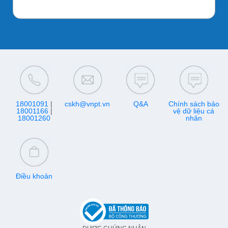
18001091
|
cskh@vnpt.vn
Q&A
Chính sách bảo
18001166
|
vệ dữ liệu cá
18001260
nhân
Điều khoản