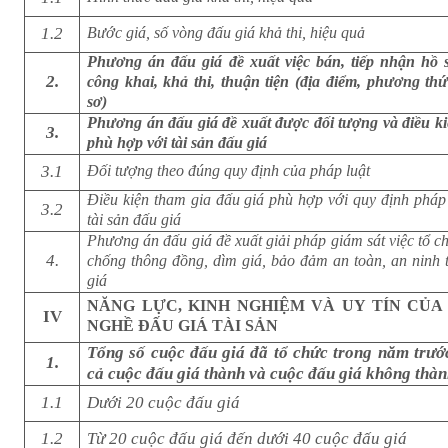
1.2
Bước giá, số vòng đấu giá khả thi, hiệu quả
Phương án đấu giá đề xuất việc bán, tiếp nhận hồ 
2.
công khai, khả thi, thuận tiện (địa điểm, phương th
sơ)
Phương án đấu giá đề xuất được đối tượng và điều ki
3.
phù hợp với tài sản đấu giá
3.1
Đối tượng theo đúng quy định của pháp luật
Điều kiện tham gia đấu giá phù hợp với quy định pháp 
3.2
tài sản đấu giá
Phương án đấu giá đề xuất giải pháp giám sát việc tổ c
4.
chống thông đồng, dìm giá, bảo đảm an toàn, an ninh t
giá
NĂNG LỰC, KINH NGHIỆM VÀ UY TÍN CỦA
IV
NGHỀ ĐẤU GIÁ TÀI SẢN
Tổng số cuộc đấu giá đã tổ chức trong năm trướ
1.
cả cuộc đấu giá thành và cuộc đấu giá không thàn
1.1
Dưới 20 cuộc đấu giá
1.2
Từ 20 cuộc đấu giá đến dưới 40 cuộc đấu giá