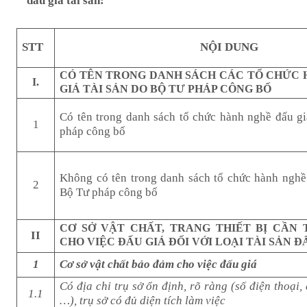
đấu giá tài sản:
STT
NỘI DUNG
CÓ TÊN TRONG DANH SÁCH CÁC TỔ CHỨC 
I.
GIÁ TÀI SẢN DO BỘ TƯ PHÁP CÔNG BỐ
Có tên trong danh sách tổ chức hành nghề đấu gi
1
pháp công bố
Không có tên trong danh sách tổ chức hành nghề 
2
Bộ Tư pháp công bố
CƠ SỞ VẬT CHẤT, TRANG THIẾT BỊ CẦN 
II
CHO VIỆC ĐẤU GIÁ ĐỐI VỚI LOẠI TÀI SẢN Đ
1
Cơ sở vật chất bảo đảm cho việc đấu giá
Có địa chỉ trụ sở ổn định, rõ ràng (số điện thoại, 
1.1
…), trụ sở có đủ diện tích làm việc