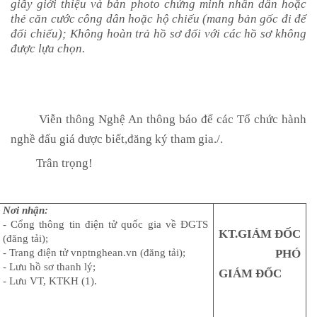
giấy giới thiệu và bản photo chứng minh nhân dân hoặc
thẻ căn cước công dân hoặc hộ chiếu (mang bản gốc đi để
đối chiếu); Không hoàn trả hồ sơ đối với các hồ sơ không
được lựa chọn.
Viễn thông Nghệ An thông báo để các Tổ chức hành
nghề đấu giá được biết,
đăng ký tham gia./.
Trân trọng!
Nơi nhận:
- Cổng thông tin điện tử quốc gia về ĐGTS
KT.GIÁM ĐỐC
(đăng tải);
- Trang điện tử vnptnghean.vn (đăng tải);
PHÓ
- Lưu hồ sơ thanh lý;
GIÁM ĐỐC
- Lưu VT, KTKH (1).