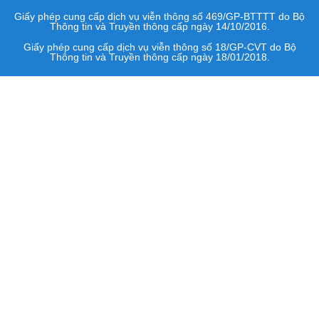
Giấy phép cung cấp dịch vụ viễn thông số 469/GP-BTTTT do Bộ
Thông tin và Truyền thông cấp ngày 14/10/2016.
Giấy phép cung cấp dịch vụ viễn thông số 18/GP-CVT do Bộ
Thông tin và Truyền thông cấp ngày 18/01/2018.