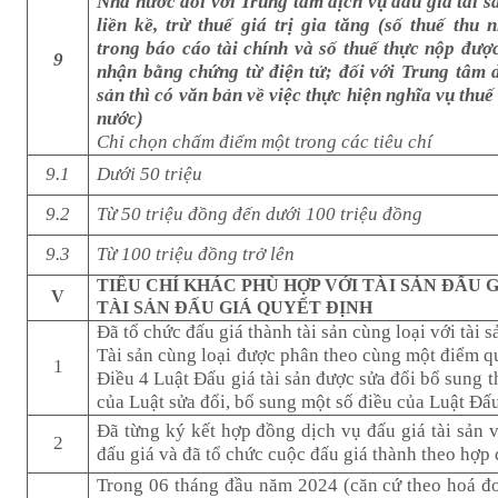
Nhà nước đối với Trung tâm dịch vụ đấu giá tài s
liền kề, trừ thuế giá trị gia tăng (số thuế thu
trong báo cáo tài chính và số thuế thực nộp đượ
9
nhận bằng chứng từ điện tử; đối với Trung tâm d
sản thì có văn bản về việc thực hiện nghĩa vụ thu
nước)
Chỉ chọn chấm điểm một trong các tiêu chí
9.1
Dưới 50 triệu
9.2
Từ 50 triệu đồng đến dưới 100 triệu đồng
9.3
Từ 100 triệu đồng trở lên
TIÊU CHÍ KHÁC PHÙ HỢP VỚI TÀI SẢN ĐẤU 
V
TÀI SẢN ĐẤU GIÁ QUYẾT ĐỊNH
Đã tổ chức đấu giá thành tài sản cùng loại với tài s
Tài sản cùng loại được phân theo cùng một điểm q
1
Điều 4 Luật Đấu giá tài sản được sửa đổi bổ sung 
của Luật sửa đổi, bổ sung một số điều của Luật Đấu 
Đã từng ký kết hợp đồng dịch vụ đấu giá tài sản v
2
đấu giá và đã tổ chức cuộc đấu giá thành theo hợp
Trong 06 tháng đầu năm 2024 (căn cứ theo hoá 