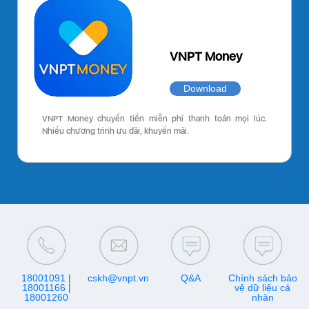
VNPT Money
Download
VNPT Money chuyển tiền miễn phí thanh toán mọi lúc.
Nhiều chương trình ưu đãi, khuyến mãi.
18001091
|
cskh@vnpt.vn
Q&A
Chính sách bảo
18001166
|
vệ dữ liệu cá
18001260
nhân