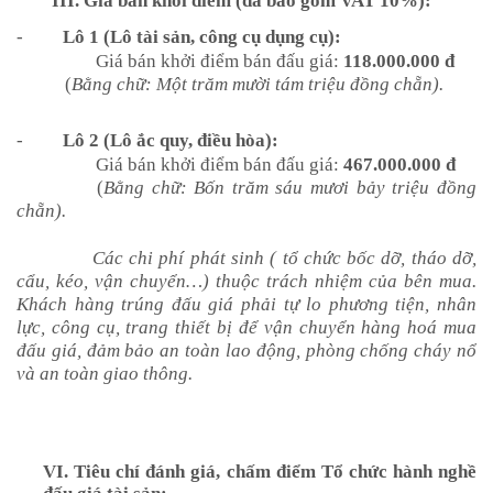
III.
Giá
bán
khởi điểm
(
đã bao gồm VAT 10%)
:
-
Lô 1 (Lô tài sản, công cụ dụng cụ):
Giá bán khởi điểm bán đấu giá:
118.000.000
đ
(
Bằng chữ: Một trăm mười tám triệu đồng chẵn).
-
Lô 2 (Lô ắc quy, điều hòa):
Giá bán khởi điểm bán đấu giá:
467.000.000
đ
(
Bằng chữ: Bốn trăm sáu mươi bảy triệu đồng
chẵn).
Các chi phí phát sinh ( tổ chức bốc dỡ, tháo dỡ,
cẩu, kéo, vận chuyển…) thuộc trách nhiệm của bên mua.
Khách hàng trúng đấu giá phải tự lo phương tiện, nhân
lực, công cụ, trang thiết bị để vận chuyển hàng hoá mua
đấu giá, đảm bảo an toàn lao động, phòng chống cháy nổ
và an toàn giao thông.
VI.
Tiêu chí
đánh giá, chấm điểm Tổ chức hành nghề