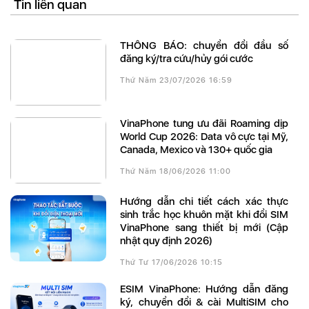
Tin liên quan
THÔNG BÁO: chuyển đổi đầu số
đăng ký/tra cứu/hủy gói cước
Thứ Năm 23/07/2026 16:59
VinaPhone tung ưu đãi Roaming dịp
World Cup 2026: Data vô cực tại Mỹ,
Canada, Mexico và 130+ quốc gia
Thứ Năm 18/06/2026 11:00
Hướng dẫn chi tiết cách xác thực
sinh trắc học khuôn mặt khi đổi SIM
VinaPhone sang thiết bị mới (Cập
nhật quy định 2026)
Thứ Tư 17/06/2026 10:15
eSIM VinaPhone: Hướng dẫn đăng
ký, chuyển đổi & cài MultiSIM cho