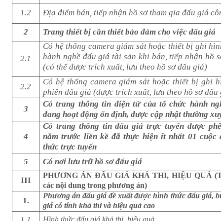
1.2
Địa điểm bán, tiếp nhận hồ sơ tham gia đấu giá côn
2
Trang thiết bị cần thiết bảo đảm cho việc đấu giá
Có hệ thống camera giám sát hoặc thiết bị ghi hình
hành nghề đấu giá tài sản khi bán, tiếp nhận hồ 
2.1
(có thể được trích xuất, lưu theo hồ sơ đấu giá)
Có hệ thống camera giám sát hoặc thiết bị ghi hì
2.2
phiên đấu giá (được trích xuất, lưu theo hồ sơ đấu 
Có trang thông tin điện tử của tổ chức hành ng
3
đang hoạt động ổn định, được cập nhật thường xu
Có trang thông tin đấu giá trực tuyến được ph
4
năm trước liền kề đã thực hiện ít nhất 01 cuộc
thức trực tuyến
5
Có nơi lưu trữ hồ sơ đấu giá
PHƯƠNG ÁN ĐẤU GIÁ KHẢ THI, HIỆU QUẢ (Thu
III
các nội dung trong phương án)
Phương án đấu giá đề xuất được hình thức đấu giá, b
1.
giá có tính khả thi và hiệu quả cao
1.1
Hình thức đấu giá khả thi, hiệu quả