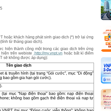
25
hoặc khách hàng phát sinh giao dịch (*) trở lại ứng
ính từ tháng giao dịch).
hực hiện thành công một trong các giao dịch trên ứng
hiện trên webiste
http://my.vnpt.vn
hoặc bất kì điểm
T sẽ không được áp dụng):
Tên giao dịch
t & truyền hình (tại trang “Gói cước”, mục “Di động”
ông bao gồm gia hạn gói cước).
).
 (tại mục “Nạp điện thoại” bao gồm: nạp điện thoại
one; không bao gồm gạch thẻ điện thoại và nạp tự
g VNPT (tại mục “Đóng cước viễn thông”; không bao