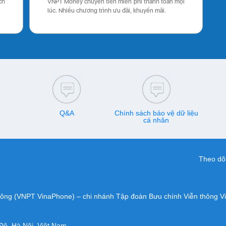
ch
VNPT Money chuyển tiền miễn phí thanh toán mọi
lúc. Nhiều chương trình ưu đãi, khuyến mãi.
Q&A
Chính sách bảo vệ dữ liệu
cá nhân
Theo dõi
hông (VNPT VinaPhone) – chi nhánh Tập đoàn Bưu chính Viễn thông V
Đô, Hà Nội, Việt Nam