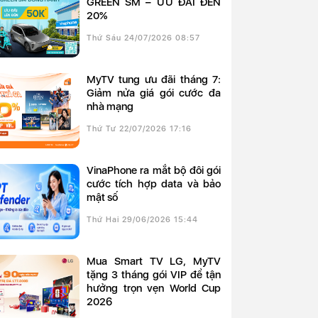
GREEN SM – ƯU ĐÃI ĐẾN
20%
Thứ Sáu 24/07/2026 08:57
MyTV tung ưu đãi tháng 7:
Giảm nửa giá gói cước đa
nhà mạng
Thứ Tư 22/07/2026 17:16
VinaPhone ra mắt bộ đôi gói
cước tích hợp data và bảo
mật số
Thứ Hai 29/06/2026 15:44
Mua Smart TV LG, MyTV
tặng 3 tháng gói VIP để tận
hưởng trọn vẹn World Cup
2026