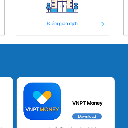
Điểm giao dịch
VNPT Money
Download