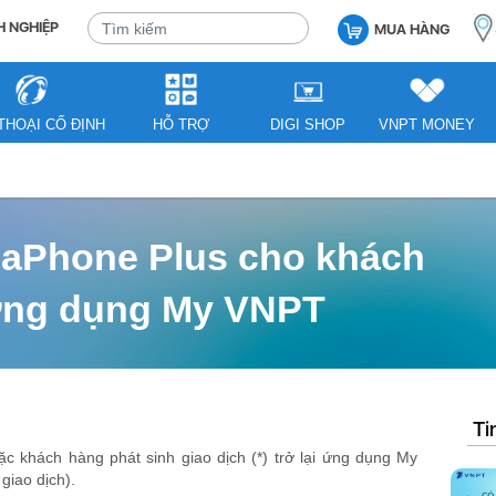
 NGHIỆP
MUA HÀNG
THOẠI CỐ ĐỊNH
HỖ TRỢ
DIGI SHOP
VNPT MONEY
naPhone Plus cho khách
ứng dụng My VNPT
Ti
khách hàng phát sinh giao dịch (*) trở lại ứng dụng My
giao dịch).