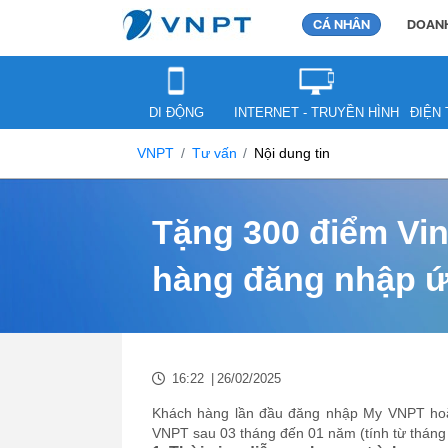
CÁ NHÂN
DOANH
DI ĐỘNG
INTERNET - TRUYỀN HÌNH
ĐIỆN 
VNPT
Tư vấn
Nội dung tin
Tặng 300 điểm Vi
hàng đăng nhập 
16:22
|
26/02/2025
Khách hàng lần đầu đăng nhập My VNPT hoặc 
VNPT sau 03 tháng đến 01 năm (tính từ tháng 