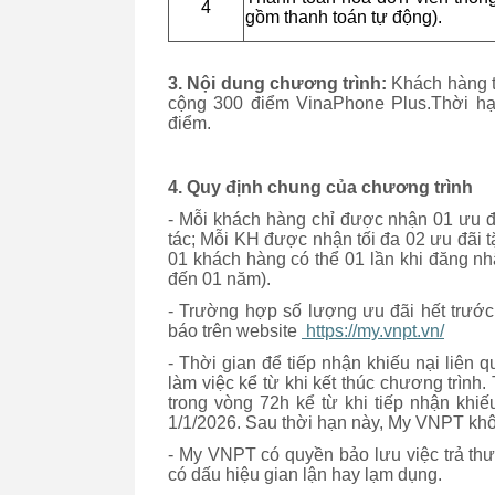
4
gồm thanh toán tự động).
3. Nội dung chương trình:
Khách hàng t
cộng 300 điểm VinaPhone Plus.Thời hạ
điểm.
4. Quy định chung của chương trình
- Mỗi khách hàng chỉ được nhận 01 ưu đ
tác; Mỗi KH được nhận tối đa 02 ưu đãi t
01 khách hàng có thể 01 lần khi đăng nhậ
đến 01 năm).
- Trường hợp số lượng ưu đãi hết trước
báo trên website
https://my.vnpt.vn/
- Thời gian để tiếp nhận khiếu nại liên
làm việc kể từ khi kết thúc chương trình.
trong vòng 72h kể từ khi tiếp nhận khiếu
1/1/2026. Sau thời hạn này, My VNPT khôn
- My VNPT có quyền bảo lưu việc trả th
có dấu hiệu gian lận hay lạm dụng.