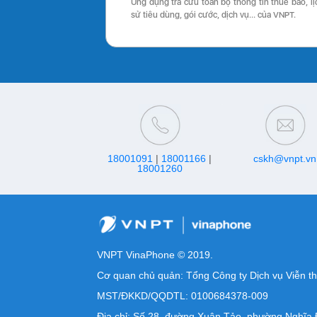
Ứng dụng tra cứu toàn bộ thông tin thuê bao, lị
sử tiêu dùng, gói cước, dịch vụ… của VNPT.
18001091
|
18001166
|
cskh@vnpt.vn
18001260
VNPT VinaPhone © 2019.
Cơ quan chủ quản: Tổng Công ty Dịch vụ Viễn t
MST/ĐKKD/QQDTL: 0100684378-009
Địa chỉ: Số 28, đường Xuân Tảo, phường Nghĩa 