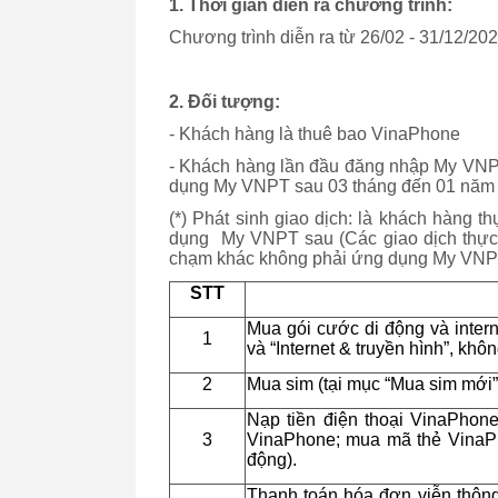
1. Thời gian diễn ra chương trình:
Chương trình diễn ra từ 26/02 - 31/12/20
2. Đối tượng:
- Khách hàng là thuê bao VinaPhone
- Khách hàng lần đầu đăng nhập My VNPT 
dụng My VNPT sau 03 tháng đến 01 năm (t
(*) Phát sinh giao dịch: là khách hàng t
dụng My VNPT sau (Các giao dịch thực 
chạm khác không phải ứng dụng My VNP
STT
Mua gói cước di động và interne
1
và “Internet & truyền hình”, kh
2
Mua sim (tại mục “Mua sim mới”
Nạp tiền điện thoại VinaPhone
3
VinaPhone; mua mã thẻ VinaPh
động).
Thanh toán hóa đơn viễn thôn