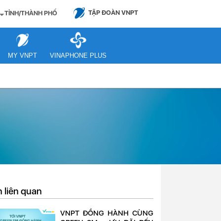
TẬP ĐOÀN VNPT
TỈNH/THÀNH PHỐ
MY VNPT
VINAPHONE PLUS
n liên quan
VNPT ĐỒNG HÀNH CÙNG