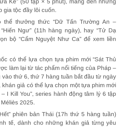
ừa Kế” (50 tập × 5 phút), mang đến những
 gia tộc đầy lôi cuốn.
 thể thưởng thức “Dữ Tấn Trường An –
 “Hiến Ngư” (11h hàng ngày), hay “Tử Dạ
trọn bộ “Cẩm Nguyệt Như Ca” để xem liền
c có thể lựa chọn tựa phim mới “Sát Thủ
c làm lại từ tác phẩm nổi tiếng của Pháp –
g vào thứ 6, thứ 7 hàng tuần bắt đầu từ ngày
, khán giả có thể lựa chọn một tựa phim mới
I Kill You”, series hành động tâm lý 6 tập
 Méliès 2025.
ết” phiên bản Thái (17h thứ 5 hàng tuần)
nh tế
, dành cho những khán giả từng yêu