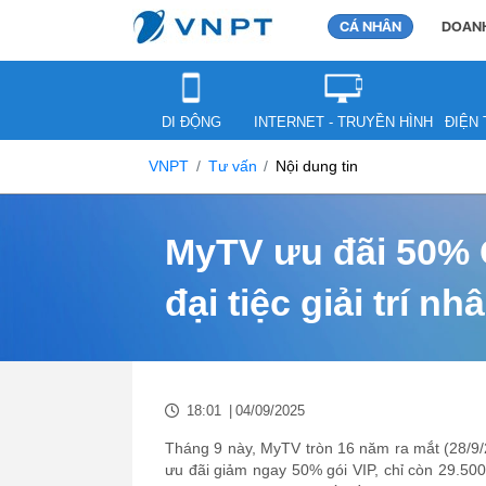
CÁ NHÂN
DOANH
DI ĐỘNG
INTERNET - TRUYỀN HÌNH
ĐIỆN 
VNPT
Tư vấn
Nội dung tin
MyTV ưu đãi 50% 
đại tiệc giải trí n
18:01
|
04/09/2025
Tháng 9 này, MyTV tròn 16 năm ra mắt (28/9/
ưu đãi giảm ngay 50% gói VIP, chỉ còn 29.50