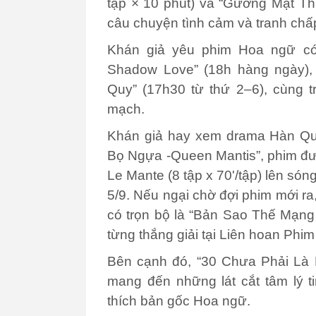
tập × 10 phút) và “Gương Mặt Th
câu chuyện tình cảm và tranh chấp
Khán giả yêu phim Hoa ngữ có
Shadow Love” (18h hàng ngày),
Quy” (17h30 từ thứ 2–6), cùng 
mạch.
Khán giả hay xem drama Hàn Quố
Bọ Ngựa -Queen Mantis”, phim đượ
Le Mante (8 tập x 70'/tập) lên són
5/9. Nếu ngại chờ đợi phim mới ra
có trọn bộ là “
Bản Sao Thế Mạng – 
từng thắng giải tại Liên hoan Phim
Bên cạnh đó, “30 Chưa Phải Là H
mang đến những lát cắt tâm lý ti
thích bản gốc Hoa ngữ.