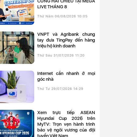
CÙNG HẢI CHIỀU TẠI MEGA
LIVE THÁNG 8
Thứ Năm 06/08/2026 10:05
VNPT và Agribank chung
tay đưa TingPay đến hàng
triệu hộ kinh doanh
Thứ Sáu 31/07/2026 11:20
Internet cần nhanh ở mọi
góc nhà
Thứ Tư 29/07/2026 14:29
Xem trực tiếp ASEAN
Hyundai Cup 2026 trên
MyTV: Trọn vẹn hành trình
bảo vệ ngôi vương của đội
tuyển Việt Nam