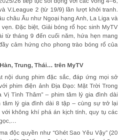
25/26 tiếp tục sôi động với các vòng 4–6,
và V.League 2 (từ 19/9) lần lượt khởi tranh.
ầu châu Âu như Ngoại hạng Anh, La Liga và
 vẹn. Đặc biệt, Giải bóng rổ học sinh MyTV
i từ tháng 9 đến cuối năm, hứa hẹn mang
 đầy cảm hứng cho phong trào bóng rổ của
Hàn, Trung, Thái… t
rên MyTV
ạt nội dung phim đặc sắc, đáp ứng mọi sở
với
phim điện ảnh Địa Đạo: Mặt Trời Trong
a Vị Tình Thâm” – phim tâm lý gia đình dài
 tâm lý gia đình dài 8 tập
– cùng sự trở lại
 với không khí phá án kịch tính, quy tụ
các
Ngọc
,…
ama độc quyền như “Ghét Sao Yêu Vậy” (20