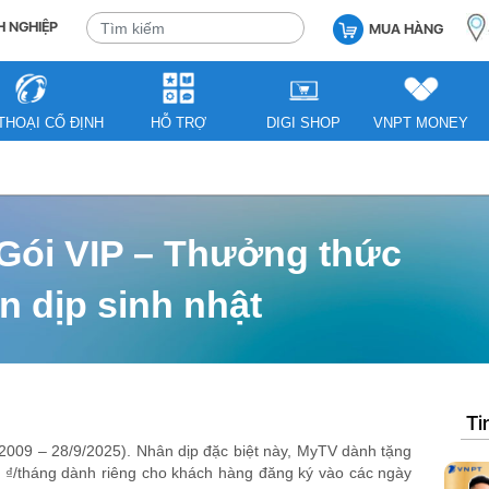
 NGHIỆP
MUA HÀNG
THOẠI CỐ ĐỊNH
HỖ TRỢ
DIGI SHOP
VNPT MONEY
Gói VIP – Thưởng thức
hân dịp sinh nhật
Ti
2009 – 28/9/2025). Nhân dịp đặc biệt này, MyTV dành tặng
0 ₫/tháng dành riêng cho khách hàng đăng ký vào các ngày