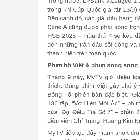
Trong nước, LPBank V.League 1 20
trong khi Cúp Quốc gia (từ 13/9) 
Bên cạnh đó, các giải đấu hàng đ
Serie A cũng được phát sóng trọn
HSB 2025 – mùa thứ 4 sẽ kéo dà
đến những trận đấu sôi động và
thanh niên trên toàn quốc.
Phim
b
ộ Việt &
phim song song 
Tháng 9 này, MyTV giới thiệu lo
thích. Dòng phim Việt gây chú ý 
Bóng Tối phiên bản đặc biệt,
“Gi
136 tập
, “Vợ Hiền Mới Ác” – phim
của “Đội Điều Tra Số 7
”
–
p
hần 2
diễn viên Chí Trung, Hoàng Kim 
MyTV tiếp tục đẩy mạnh short dr