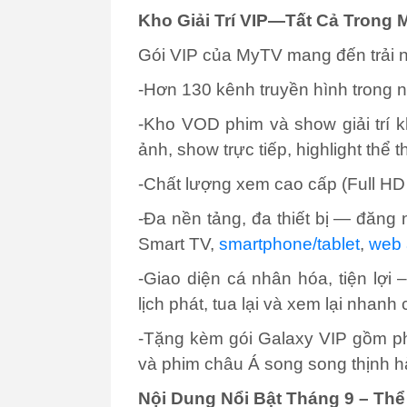
Kho Giải Trí VIP—Tất Cả Trong 
Gói VIP
của
MyTV mang đến trải ng
-Hơn 130 kênh truyền hình trong 
-Kho VOD phim và show giải trí k
ảnh, show trực tiếp, highlight thể t
-Chất lượng xem cao cấp (Full HD 
-Đa nền tảng, đa thiết bị — đăng nh
Smart TV,
smartphone/tablet
,
web
-Giao diện cá nhân hóa, tiện lợi 
lịch phát, tua lại và xem lại nhanh
-Tặng kèm gói Galaxy VIP gồm ph
và phim châu Á song song
thịnh h
Nội Dung Nổi Bật Tháng 9 – Th