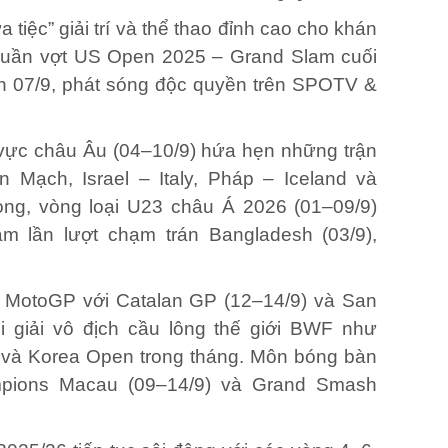
iệc” giải trí và thể thao đỉnh cao cho khán
 quần vợt US Open 2025 – Grand Slam cuối
ến 07/9, phát sóng độc quyền trên SPOTV &
vực châu Âu (04–10/9) hứa hẹn những trận
Mạch, Israel – Italy, Pháp – Iceland và
ng, vòng loại U23 châu Á 2026 (01–09/9)
m lần lượt chạm trán Bangladesh (03/9),
ỡ MotoGP với Catalan GP (12–14/9) và San
i giải vô địch cầu lông thế giới BWF như
và Korea Open trong tháng. Môn bóng bàn
pions Macau (09–14/9) và Grand Smash