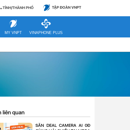
TẬP ĐOÀN VNPT
TỈNH/THÀNH PHỐ
MY VNPT
VINAPHONE PLUS
n liên quan
SĂN DEAL CAMERA AI 0Đ