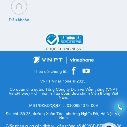
Điều khoản
ĐƯỢC CHỨNG NHẬN
Theo dõi chúng tôi:
VNPT VinaPhone © 2019.
Cơ quan chủ quản: Tổng Công ty Dịch vụ Viễn thông (VNPT
VinaPhone) – chi nhánh Tập đoàn Bưu chính Viễn thông Việt
Nam.
MST/ĐKKD/QQDTL: 0100684378-009
Địa chỉ: Số 28, đường Xuân Tảo, phường Nghĩa Đô, Hà Nội, Việt
Nam
Giấy phép cung cấp dịch vụ viễn thông số 469/GP-BTTTT do Bộ