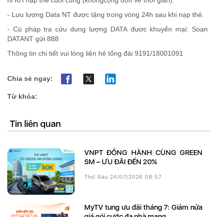
hi
KH
nạp
thẻ
cuối
cùng
(
không
cộng
dồn
về
thời
gian
).
-
Lưu
lượng
Data NT
được
tặng
trong
vòng
24h
sau
khi
nạp
thẻ
.
-
Cú
pháp
tra
cứu
dung
lượng
DATA
được
khuyến
mại
:
Soạn
DATANT
gửi
888
Thông tin chi tiết vui lòng liện hệ tổng đài 9191/18001091
Chia sẻ ngay:
Từ khóa:
Tin liên quan
VNPT ĐỒNG HÀNH CÙNG GREEN
SM – ƯU ĐÃI ĐẾN 20%
Thứ Sáu 24/07/2026 08:57
MyTV tung ưu đãi tháng 7: Giảm nửa
giá gói cước đa nhà mạng