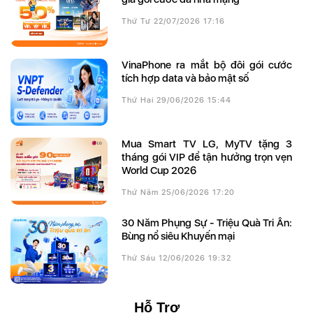
Thứ Tư 22/07/2026 17:16
VinaPhone ra mắt bộ đôi gói cước
tích hợp data và bảo mật số
Thứ Hai 29/06/2026 15:44
Mua Smart TV LG, MyTV tặng 3
tháng gói VIP để tận hưởng trọn vẹn
World Cup 2026
Thứ Năm 25/06/2026 17:20
30 Năm Phụng Sự - Triệu Quà Tri Ân:
Bùng nổ siêu Khuyến mại
Thứ Sáu 12/06/2026 19:32
Hỗ Trợ