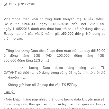
11:42
|
09/05/2018
VinaPhone triển khai chương trình khuyến mại NGÀY VÀNG
DATA từ 0h00’00” ngày
11/05/2018
đến hết 23h59’59”
ngày 11/05/2018
dành cho thuê bao trả sau có sử dụng dịch vụ
Ezpay nạp thẻ cào vật lý mệnh giá
≥50.000 đồng
. Nội dung cụ
thể như sau:
-
Tặng
lưu
lượng
Data
tốc
độ
cao
theo
mức
thẻ
nạp
quy
đổi
50.00
0
đồng
tặng
2GB. (VD: 103.000
đồng
tặng
4GB;
300.000
đồng
tặng
12GB, …)
-
Lưu
lượng
Data
được
tặng
cộng
vào
TK
DATANT
có
thời
hạn
sử
dụng
trong
vòng
07
ngày
tính
từ
thời
điể
m
khuyến
mại
.
- Không giới hạn số lần nạp thẻ vào TK EZPay.
Lưu ý:
-
Nếu
khách
hàng
nạp
nhiều
thẻ,
dung
lượng
data
khuyến
mại
sẽ
được
cộng
dồn
,
thời
gian
sử
dụng
sẽ
lấy
theo
thời
gian
sử
dụng
k