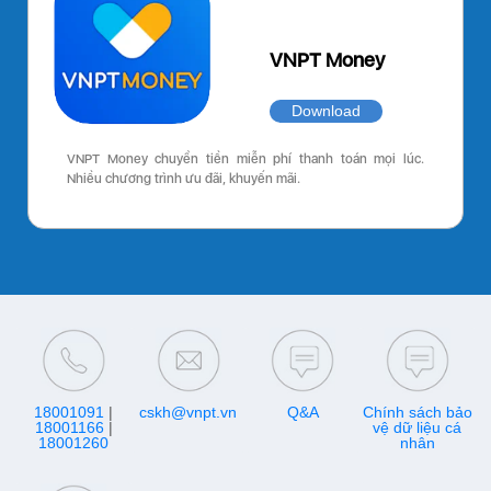
VNPT Money
Download
VNPT Money chuyển tiền miễn phí thanh toán mọi lúc.
Nhiều chương trình ưu đãi, khuyến mãi.
18001091
|
cskh@vnpt.vn
Q&A
Chính sách bảo
18001166
|
vệ dữ liệu cá
18001260
nhân