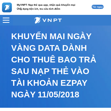
MyVNPT: Nạp thẻ qua app, nhận quà khuyến mại
Tải ngay
c
Ứng dụng tiện ích, tra cứu tích điểm
VNPT
Tư vấn
Nội dung tin
KHUYẾN MẠI NGÀY
VÀNG DATA DÀNH
CHO THUÊ BAO TRẢ
SAU NẠP THẺ VÀO
TÀI KHOẢN EZPAY
NGÀY 11/05/2018