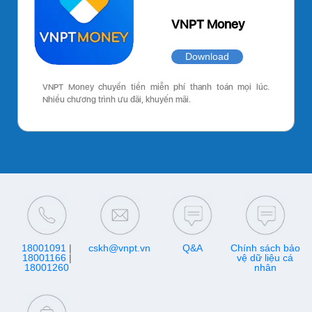
VNPT Money
Download
VNPT Money chuyển tiền miễn phí thanh toán mọi lúc.
Nhiều chương trình ưu đãi, khuyến mãi.
18001091
|
cskh@vnpt.vn
Q&A
Chính sách bảo
18001166
|
vệ dữ liệu cá
18001260
nhân