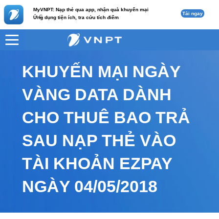
MyVNPT: Nạp thẻ qua app, nhận quà khuyến mại
Tải ngay
c
Ứng dụng tiện ích, tra cứu tích điểm
VNPT
Tư vấn
Nội dung tin
KHUYẾN MẠI NGÀY
VÀNG DATA DÀNH
CHO THUÊ BAO TRẢ
SAU NẠP THẺ VÀO
TÀI KHOẢN EZPAY
NGÀY 04/05/2018