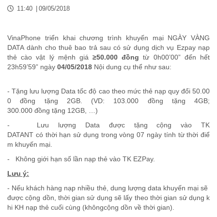
11:40
|
09/05/2018
VinaPhone triển khai chương trình khuyến mại NGÀY VÀNG
DATA
dành cho thuê bao trả sau có sử dụng dịch vụ Ezpay nạp
thẻ cào vật lý mệnh giá
≥50.000 đồng
từ 0h00’00” đến hết
23h59’59” ngày
04/05/2018
Nội dung cụ thể như sau:
-
Tặng
lưu
lượng
Data
tốc
độ
cao
theo
mức
thẻ
nạp
quy
đổi
50.00
0
đồng
tặng
2GB. (VD: 103.000
đồng
tặng
4GB;
300.000
đồng
tặng
12GB, …)
-
Lưu
lượng
Data
được
tặng
cộng
vào
TK
DATANT
có
thời
hạn
sử
dụng
trong
vòng
07
ngày
tính
từ
thời
điể
m
khuyến
mại
.
- Không giới hạn số lần nạp thẻ vào TK EZPay.
Lưu ý:
-
Nếu
khách
hàng
nạp
nhiều
thẻ,
dung
lượng
data
khuyến
mại
sẽ
được
cộng
dồn
,
thời
gian
sử
dụng
sẽ
lấy
theo
thời
gian
sử
dụng
k
hi
KH
nạp
thẻ
cuối
cùng
(
không
cộng
dồn
về
thời
gian
).