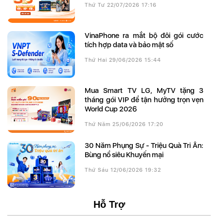
Thứ Tư 22/07/2026 17:16
VinaPhone ra mắt bộ đôi gói cước
tích hợp data và bảo mật số
Thứ Hai 29/06/2026 15:44
Mua Smart TV LG, MyTV tặng 3
tháng gói VIP để tận hưởng trọn vẹn
World Cup 2026
Thứ Năm 25/06/2026 17:20
30 Năm Phụng Sự - Triệu Quà Tri Ân:
Bùng nổ siêu Khuyến mại
Thứ Sáu 12/06/2026 19:32
Hỗ Trợ