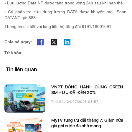
-
Lưu
lượng
Data NT
được
tặng
trong
vòng
24h
sau
khi
nạp
thẻ
.
-
Cú
pháp
tra
cứu
dung
lượng
DATA
được
khuyến
mại
:
Soạn
DATANT
gửi
888
Thông tin chi tiết vui lòng liện hệ tổng đài 9191/18001091
Chia sẻ ngay:
Từ khóa:
Tin liên quan
VNPT ĐỒNG HÀNH CÙNG GREEN
SM – ƯU ĐÃI ĐẾN 20%
Thứ Sáu 24/07/2026 08:57
MyTV tung ưu đãi tháng 7: Giảm nửa
giá gói cước đa nhà mạng