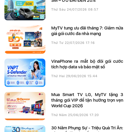
SM – ƯU ĐÃI ĐẾN 20%
Thứ Sáu 24/07/2026 08:57
MyTV tung ưu đãi tháng 7: Giảm nửa
giá gói cước đa nhà mạng
Thứ Tư 22/07/2026 17:16
VinaPhone ra mắt bộ đôi gói cước
tích hợp data và bảo mật số
Thứ Hai 29/06/2026 15:44
Mua Smart TV LG, MyTV tặng 3
tháng gói VIP để tận hưởng trọn vẹn
World Cup 2026
Thứ Năm 25/06/2026 17:20
30 Năm Phụng Sự - Triệu Quà Tri Ân: