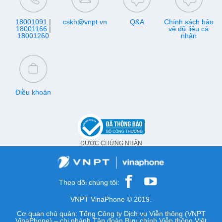
18001091
|
cskh@vnpt.vn
Q&A
Chính sách bảo
18001166
|
vệ dữ liệu cá
18001260
nhân
Điều khoản
ĐƯỢC CHỨNG NHẬN
Theo dõi chúng tôi:
VNPT VinaPhone © 2019.
Cơ quan chủ quản: Tổng Công ty Dịch vụ Viễn thông (VNPT
VinaPhone) – chi nhánh Tập đoàn Bưu chính Viễn thông Việt