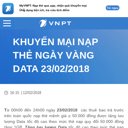
MyVNPT: Nạp thẻ qua app, nhận quà khuyến mại
Tải ngay
c
Ứng dụng tiện ích, tra cứu tích điểm
VNPT
Tư vấn
Nội dung tin
KHUYẾN MẠI NẠP
THẺ NGÀY VÀNG
DATA 23/02/2018
16:15
|
12/02/2018
T
ừ 00h00 đến 24h00 ngày
23
/
02/2018
các t
huê bao trả trước
trên toàn quốc nạp thẻ mệnh giá ≥ 50.000 đồng được t
ặng lưu
lượng Data tốc độ cao theo mức thẻ nạp quy đổi 50.000 đồng
tặng 1GB.
Tặng lưu lượng Data
tốc độ cao theo mức thẻ nạp