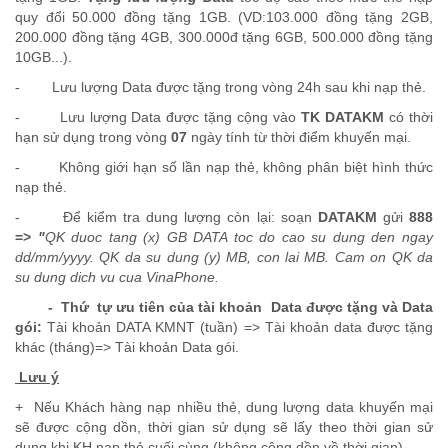
quy đổi 50.000 đồng tặng 1GB. (VD:103.000 đồng tặng 2GB,
200.000 đồng tặng 4GB, 300.000đ tặng 6GB, 500.000 đồng tặng
10GB...).
- Lưu lượng Data được tặng trong vòng 24h sau khi nạp thẻ.
- Lưu lượng Data được tặng cộng vào
TK DATAKM
có thời
hạn sử dụng trong vòng
07
ngày tính từ thời điểm khuyến mại.
- Không giới hạn số lần nạp thẻ, không phân biệt hình thức
nạp thẻ.
- Để kiểm tra dung lượng còn lại: soạn
DATAKM
gửi
888
=>
"
QK duoc tang (x) GB DATA toc do cao su dung den ngay
dd/mm/yyyy. QK da su dung (y) MB, con lai MB. Cam on QK da
su dung dich vu cua VinaPhone.
- Thứ tự ưu tiên của tài khoản Data được tặng và Data
gói:
Tài khoản DATA KMNT (tuần) => Tài khoản data được tặng
khác (tháng)=> Tài khoản Data gói.
L
ư
u ý
+ Nếu Khách hàng nạp nhiều thẻ, dung lượng data khuyến mại
sẽ được cộng dồn, thời gian sử dụng sẽ lấy theo thời gian sử
dụng khi KH nạp thẻ cuối cùng (không cộng dồn về thời gian).