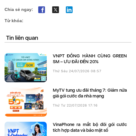
Chia sẻ ngay:
Từ khóa:
Tin liên quan
VNPT ĐỒNG HÀNH CÙNG GREEN
SM – ƯU ĐÃI ĐẾN 20%
Thứ Sáu 24/07/2026 08:57
MyTV tung ưu đãi tháng 7: Giảm nửa
giá gói cước đa nhà mạng
Thứ Tư 22/07/2026 17:16
VinaPhone ra mắt bộ đôi gói cước
tích hợp data và bảo mật số