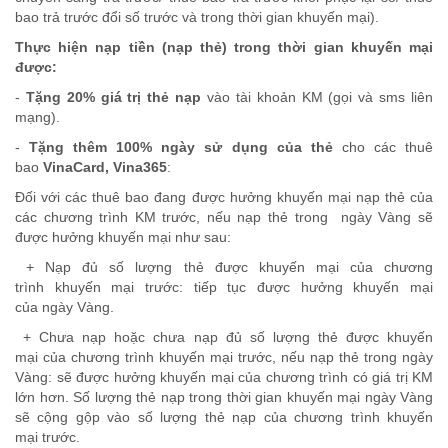
bao trả trước đổi số trước và trong thời gian khuyến mại).
Thực hiện nạp tiền (nạp thẻ) trong thời gian khuyến mại
được:
-
Tặng 20% giá trị thẻ nạp
vào tài khoản KM (gọi và sms liên
mạng).
-
Tặng thêm 100% ngày sử dụng của thẻ
cho các thuê
bao
VinaCard, Vina365
:
Đối với các thuê bao đang được hưởng khuyến mại nạp thẻ của
các chương trình KM trước, nếu nạp thẻ trong ngày Vàng sẽ
được hưởng khuyến mại như sau:
+ Nạp đủ số lượng thẻ được khuyến mại của chương
trình khuyến mại trước: tiếp tục được hưởng khuyến mại
của ngày Vàng.
+ Chưa nạp hoặc chưa nạp đủ số lượng thẻ được khuyến
mại của chương trình khuyến mại trước, nếu nạp thẻ trong ngày
Vàng: sẽ được hưởng khuyến mại của chương trình có giá trị KM
lớn hơn. Số lượng thẻ nạp trong thời gian khuyến mại ngày Vàng
sẽ cộng gộp vào số lượng thẻ nạp của chương trình khuyến
mại trước.