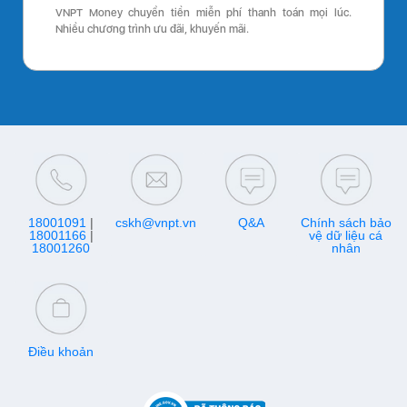
VNPT Money chuyển tiền miễn phí thanh toán mọi lúc.
Nhiều chương trình ưu đãi, khuyến mãi.
18001091
|
cskh@vnpt.vn
Q&A
Chính sách bảo
18001166
|
vệ dữ liệu cá
18001260
nhân
Điều khoản