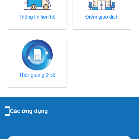
Thông tin liên hệ
Điểm giao dịch
Thời gian giữ số
Các ứng dụng