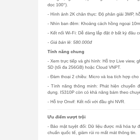
dọc 100°).
- Hình ảnh 2K chân thực: Độ phân giải 3MP, 
- Nhìn ban đêm: Khoảng cách hồng ngoại 10m
- Kết nối Wi-Fi: Dễ dàng lắp đặt ở bất kỳ đâu
- Giá bán lẻ: 580.000đ
Tính năng chung
- Xem trực tiếp và ghi hình: Hỗ trợ Live view, g
SD (tối đa 256GB) hoặc Cloud VNPT.
- Đàm thoại 2 chiều: Micro và loa tích hợp cho
- Tính năng thông minh: Phát hiện chuyển đ
dụng. IS310P còn có khả năng bám theo chuyể
- Hỗ trợ Onvif: Kết nối với đầu ghi NVR.
Ưu điểm vượt trội
- Bảo mật tuyệt đối: Dữ liệu được mã hóa tự 
chuẩn quốc tế, giảm rủi ro mất mát thông tin.