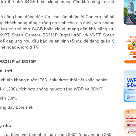
u trữ thẻ nhớ 64GB hoặc cloud, mang đến khả năng lưu dữ
 khả năng hoạt động độc lập, các sản phẩm AI Camera thế hệ
p khách hàng tăng cường an ninh cho gia đình, văn phòng
 lưu trữ thẻ nhớ 64GB hoặc cloud, mang đến khả năng lưu
đa. VNPT Smart Camera ES311P (ngoài trời) và VNPT Smart
để đáp ứng nhu cầu bảo vệ an ninh tối ưu, dễ dàng quản lý
ne hoặc Android TV.
ES311P và IS310P
i trời
chuẩn kháng nước IP66, chịu được thời tiết khắc nghiệt.
04 x 1296), tích hợp chống ngược sáng WDR và 3DNR.
 đến 30m.
mạng dây Ethernet.
g nhà
, cửa hàng với tầm nhìn toàn cảnh 360° (quay ngang 350°,