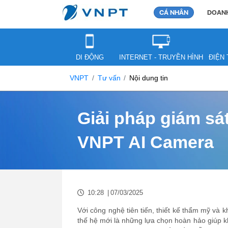
CÁ NHÂN
DOANH
DI ĐỘNG
INTERNET - TRUYỀN HÌNH
ĐIỆN 
VNPT
Tư vấn
Nội dung tin
Giải pháp giám sát
VNPT AI Camera
10:28
|
07/03/2025
Với công nghệ tiên tiến, thiết kế thẩm mỹ v
thế hệ mới là những lựa chọn hoàn hảo giúp 