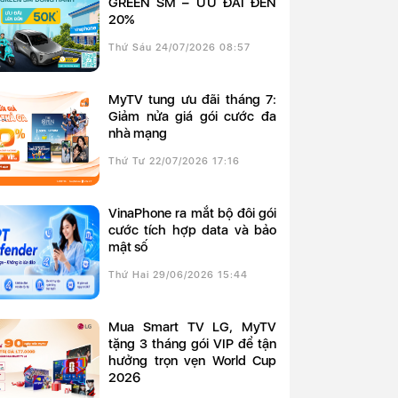
GREEN SM – ƯU ĐÃI ĐẾN
20%
Thứ Sáu 24/07/2026 08:57
MyTV tung ưu đãi tháng 7:
Giảm nửa giá gói cước đa
nhà mạng
Thứ Tư 22/07/2026 17:16
VinaPhone ra mắt bộ đôi gói
cước tích hợp data và bảo
mật số
Thứ Hai 29/06/2026 15:44
Mua Smart TV LG, MyTV
tặng 3 tháng gói VIP để tận
hưởng trọn vẹn World Cup
2026