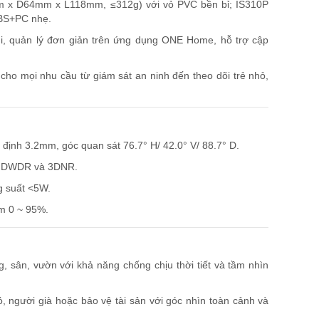
m x D64mm x L118mm, ≤312g) với vỏ PVC bền bỉ; IS310P
ABS+PC nhẹ.
i, quản lý đơn giản trên ứng dụng ONE Home, hỗ trợ cập
 cho mọi nhu cầu từ giám sát an ninh đến theo dõi trẻ nhỏ,
ố định 3.2mm, góc quan sát 76.7° H/ 42.0° V/ 88.7° D.
rợ DWDR và 3DNR.
g suất <5W.
ẩm 0 ~ 95%.
, sân, vườn với khả năng chống chịu thời tiết và tầm nhìn
ỏ, người già hoặc bảo vệ tài sản với góc nhìn toàn cảnh và