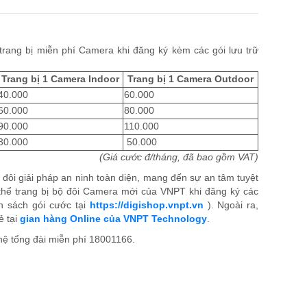
rang bị miễn phí Camera khi đăng ký kèm các gói lưu trữ
Trang bị 1 Camera Indoor
Trang bị 1 Camera Outdoor
40.000
60.000
60.000
80.000
90.000
110.000
30.000
50.000
(Giá cước đ/tháng, đã bao gồm VAT)
i giải pháp an ninh toàn diện, mang đến sự an tâm tuyệt
 thể trang bị bộ đôi Camera mới của VNPT khi đăng ký các
h sách gói cước tại
https://digishop.vnpt.vn
). Ngoài ra,
ẻ tại
gian hàng Online của VNPT Technology
.
n hệ tổng đài miễn phí 18001166.