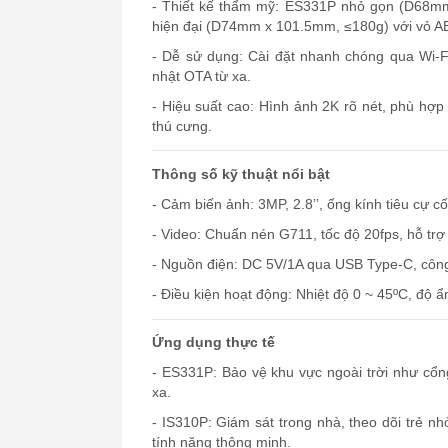
- Thiết kế thẩm mỹ: ES331P nhỏ gọn (D68m
hiện đại (D74mm x 101.5mm, ≤180g) với vỏ 
- Dễ sử dụng: Cài đặt nhanh chóng qua Wi-F
nhật OTA từ xa.
- Hiệu suất cao: Hình ảnh 2K rõ nét, phù hợp
thú cưng.
Thông số kỹ thuật nổi bật
- Cảm biến ảnh: 3MP, 2.8’’, ống kính tiêu cự c
- Video: Chuẩn nén G711, tốc độ 20fps, hỗ t
- Nguồn điện: DC 5V/1A qua USB Type-C, côn
- Điều kiện hoạt động: Nhiệt độ 0 ~ 45ºC, độ 
Ứng dụng thực tế
- ES331P: Bảo vệ khu vực ngoài trời như cổng
xa.
- IS310P: Giám sát trong nhà, theo dõi trẻ nh
tính năng thông minh.