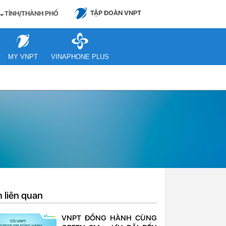
TẬP ĐOÀN VNPT
TỈNH/THÀNH PHỐ
MY VNPT
VINAPHONE PLUS
n liên quan
VNPT ĐỒNG HÀNH CÙNG