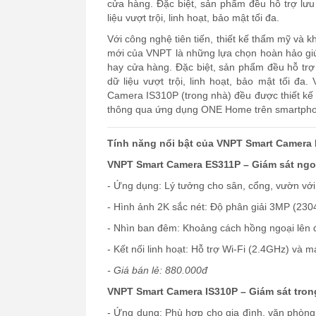
cửa hàng. Đặc biệt, sản phẩm đều hỗ trợ lư
liệu vượt trội, linh hoạt, bảo mật tối đa.
Với công nghệ tiên tiến, thiết kế thẩm mỹ và
mới của VNPT là những lựa chọn hoàn hảo giú
hay cửa hàng. Đặc biệt, sản phẩm đều hỗ trợ
dữ liệu vượt trội, linh hoạt, bảo mật tối 
Camera IS310P (trong nhà) đều được thiết kế 
thông qua ứng dụng ONE Home trên smartpho
Tính năng nổi bật của VNPT Smart Camera 
VNPT Smart Camera ES311P – Giám sát ngoà
- Ứng dụng: Lý tưởng cho sân, cổng, vườn với 
- Hình ảnh 2K sắc nét: Độ phân giải 3MP (23
- Nhìn ban đêm: Khoảng cách hồng ngoại lên
- Kết nối linh hoạt: Hỗ trợ Wi-Fi (2.4GHz) và 
- Giá bán lẻ: 880.000đ
VNPT Smart Camera IS310P – Giám sát tron
- Ứng dụng: Phù hợp cho gia đình, văn phòng