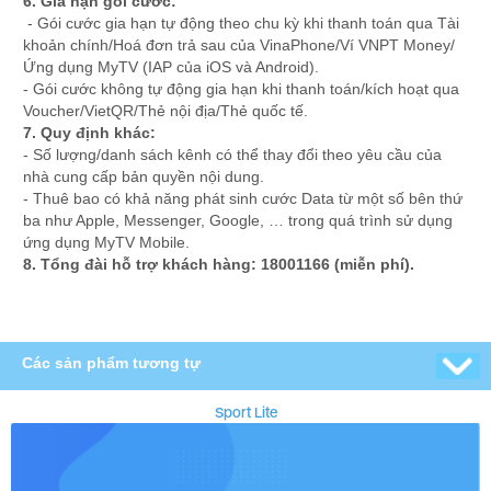
6. Gia hạn gói cước:
- Gói cước gia hạn tự động theo chu kỳ khi thanh toán qua Tài
khoản chính/Hoá đơn trả sau của VinaPhone/Ví VNPT Money/
Ứng dụng MyTV (IAP của iOS và Android).
- Gói cước không tự động gia hạn khi thanh toán/kích hoạt qua
Voucher/VietQR/Thẻ nội địa/Thẻ quốc tế.
7. Quy định khác:
- Số lượng/danh sách kênh có thể thay đổi theo yêu cầu của
nhà cung cấp bản quyền nội dung.
- Thuê bao có khả năng phát sinh cước Data từ một số bên thứ
ba như Apple, Messenger, Google, … trong quá trình sử dụng
ứng dụng MyTV Mobile.
8. Tổng đài hỗ trợ khách hàng: 18001166 (miễn phí).
Các sản phẩm tương tự
Sport Lite