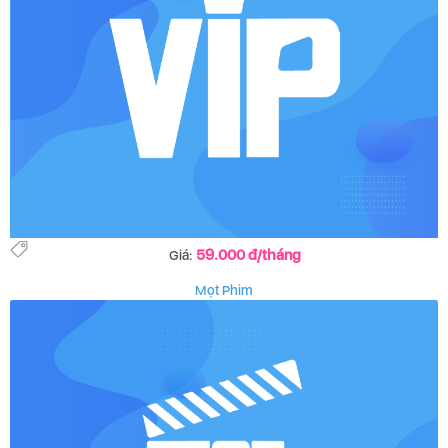
59.000 đ/tháng
Giá:
Mọt Phim