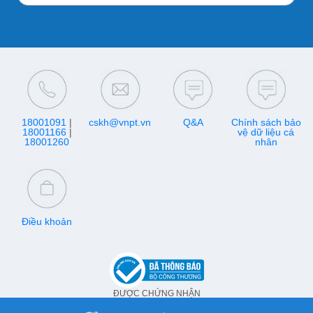
18001091
|
cskh@vnpt.vn
Q&A
Chính sách bảo
18001166
|
vệ dữ liệu cá
18001260
nhân
Điều khoản
ĐƯỢC CHỨNG NHẬN