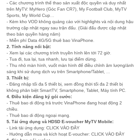
- Các chương trình thể thao sản xuất độc quyền và duy nhất
trên MyTV: MyHero (Góc Fan CR7), My Football Club, MyTV
Sports, My World Cup…
- Kèm kho VOD không quảng cáo với highlights và nội dung hậu
trường cập nhật ngay sau trận đấu. (Giải đấu được cập nhật
theo bản quyền hàng năm)
- Miễn phí Data 4G/5G thuê bao VinaPhone.
2. Tính năng nổi bật:
- Xem lại các chương trình truyền hình lên tới 72 giờ.
- Tua đi, tua lại, tua nhanh, lưu tại điểm dừng.
- Thu nhỏ màn hình, vuốt màn hình để điều chỉnh âm lượng/ánh
sáng khi sử dụng dịch vụ trên Smartphone/Tablet, ...
3. Thiết bị:
- Đăng nhập tối đa 5 thiết bị, xem đồng thời tối đa 2 thiết bị
không phân biệt SmartTV, Smartphone, Tablet, Máy tính PC.
4. Điều kiện đăng ký gói cước:
- Thuê bao di động trả trước VinaPhone đang hoạt động 2
chiều.
- Thuê bao di động ngoại mạng.
5. Tải ứng dụng và HDSD E-voucher MyTV Mobile:
- Link tải ứng dụng: CLICK VÀO ĐÂY
- Hướng dẫn mua và kích hoạt E-voucher: CLICK VÀO ĐÂY