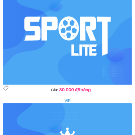
30.000 đ/tháng
Giá:
VIP