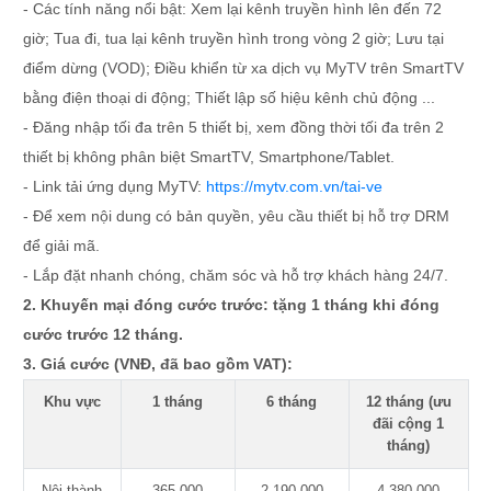
- Các tính năng nổi bật: Xem lại kênh truyền hình lên đến 72
giờ; Tua đi, tua lại kênh truyền hình trong vòng 2 giờ; Lưu tại
điểm dừng (VOD); Điều khiển từ xa dịch vụ MyTV trên SmartTV
bằng điện thoại di động; Thiết lập số hiệu kênh chủ động ...
- Đăng nhập tối đa trên 5 thiết bị, xem đồng thời tối đa trên 2
thiết bị không phân biệt SmartTV, Smartphone/Tablet.
- Link tải ứng dụng MyTV:
https://mytv.com.vn/tai-ve
- Để xem nội dung có bản quyền, yêu cầu thiết bị hỗ trợ DRM
để giải mã.
- Lắp đặt nhanh chóng, chăm sóc và hỗ trợ khách hàng 24/7.
2. Khuyến mại đóng cước trước: tặng 1 tháng khi đóng
cước trước 12 tháng.
3. Giá cước (VNĐ, đã bao gồm VAT):
Khu vực
1 tháng
6 tháng
12 tháng (ưu
đãi cộng 1
tháng)
Nội thành
365.000
2.190.000
4.380.000