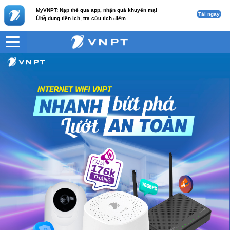
MyVNPT: Nạp thẻ qua app, nhận quà khuyến mại
Tải ngay
c
Ứng dụng tiện ích, tra cứu tích điểm
VNPT
HomeTV 3 (Mesh)