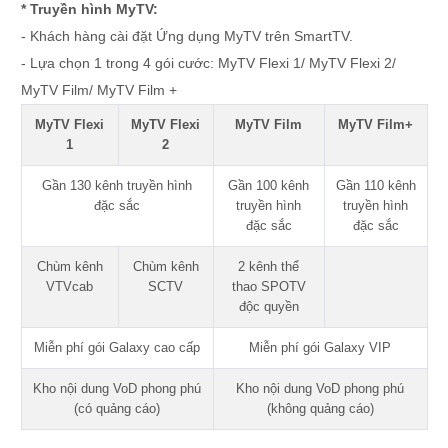
* Truyền hình MyTV:
- Khách hàng cài đặt Ứng dụng MyTV trên SmartTV.
- Lựa chọn 1 trong 4 gói cước: MyTV Flexi 1/ MyTV Flexi 2/
MyTV Film/ MyTV Film +
MyTV Flexi
MyTV Flexi
MyTV Film
MyTV Film+
1
2
Gần 130 kênh truyền hình
Gần 100 kênh
Gần 110 kênh
đặc sắc
truyền hình
truyền hình
đặc sắc
đặc sắc
Chùm kênh
Chùm kênh
2 kênh thể
VTVcab
SCTV
thao SPOTV
độc quyền
Miễn phí gói Galaxy cao cấp
Miễn phí gói Galaxy VIP
Kho nội dung VoD phong phú
Kho nội dung VoD phong phú
(có quảng cáo)
(không quảng cáo)