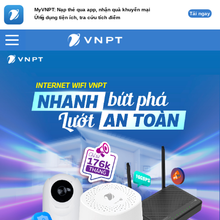
MyVNPT: Nạp thẻ qua app, nhận quà khuyến mại
Tải ngay
c
Ứng dụng tiện ích, tra cứu tích điểm
VNPT
Home 3