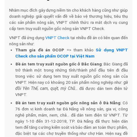
Nhằm mục đích gây dựng niềm tin cho khách hàng cũng như giúp
doanh nghiệp giải quyết vấn đề về bảo vệ thương hiệu, tiêu thụ
các sản phẩm nông sản, VNPT chính thức ra mắt dịch vụ cung
cấp tem truy xuất nguồn gốc nông sản VNPT Check.
VNPT đã ứng dụng
VNPT Check
tại nhiều đề án có liên quan đến
nông sản như:
Tham gia đề án OCOP
=> tham khảo
Sử dụng VNPT
Check cho sản phẩm OCOP tại Việt Nam
Đề án tem truy xuất nguồn gốc ở Bắc Giang
: Bắc Giang đã
trở thành một trong những tỉnh/thành phố đầu tiên đi đầu
trong việc sử dụng tem truy xuất nguồn gốc nông sản của
VNPT. Hiện nay có khoảng 20 sản phẩm nông nghiệp như:
gà
đồi Yên Thế, cam, quýt, mỳ Chũ…
đã được dán tem điện tử
VNPT.
Đề án tem truy xuất nguồn gốc nông sản ở Đà Nẵng
: Có
76 đơn vị kinh doanh tại Đà Nẵng về nông sản, gia vị, công
nghệ phẩm, mắm, nem, chả… đã dán tem điện tử VNPT. Từ
ngày 1-10 đến 31-12-2018, TP. Đà Nẵng đã thực hiện dán
tem để tăng cường kiểm soát và bảo đảm an toàn thực phẩm,
đặc biệt tại các chợ truyền thống như chợ Hàn. Hiện nay, đề