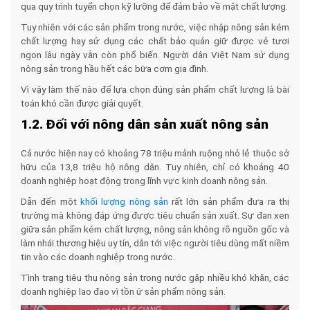
qua quy trình tuyển chọn kỹ lưỡng để đảm bảo về mặt chất lượng.
Tuy nhiên với các sản phẩm trong nước, việc nhập nông sản kém
chất lượng hay sử dụng các chất bảo quản giữ được vẻ tươi
ngon lâu ngày vẫn còn phổ biến. Người dân Việt Nam sử dụng
nông sản trong hầu hết các bữa cơm gia đình.
Vì vậy làm thế nào để lựa chọn đúng sản phẩm chất lượng là bài
toán khó cần được giải quyết.
1.2. Đối với nông dân sản xuất nông sản
Cả nước hiện nay có khoảng 78 triệu mảnh ruộng nhỏ lẻ thuộc sở
hữu của 13,8 triệu hộ nông dân. Tuy nhiên, chỉ có khoảng 40
doanh nghiệp hoạt động trong lĩnh vực kinh doanh nông sản.
Dẫn đến một
khối lượng nông sản
rất lớn sản phẩm đưa ra thị
trường mà không đáp ứng được tiêu chuẩn sản xuất. Sự đan xen
giữa sản phẩm kém chất lượng, nông sản không rõ nguồn gốc và
làm nhái thương hiệu uy tín, dẫn tới việc người tiêu dùng mất niềm
tin vào các doanh nghiệp trong nước.
Tình trạng tiêu thụ nông sản trong nước gặp nhiều khó khăn, các
doanh nghiệp lao đao vì tồn ứ sản phẩm nông sản.