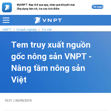
MyVNPT: Nạp thẻ qua app, nhận quà khuyến mại
Tải ngay
Ứng dụng tiện ích, tra cứu tích điểm
VNPT
Doanh nghiệp
Tư vấn
Tem truy xuất nguồn
gốc nông sản VNPT -
Nâng tầm nông sản
Việt
10:31
|
30/09/2019