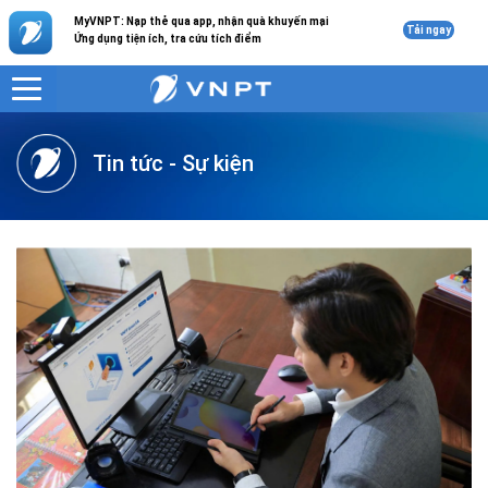
MyVNPT: Nạp thẻ qua app, nhận quà khuyến mại
Tải ngay
Ứng dụng tiện ích, tra cứu tích điểm
VNPT
Doanh nghiệp
Tin tức
Tin tức - Sự kiện