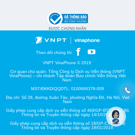
ĐƯỢC CHỨNG NHẬN
Theo dõi chúng tôi:
VNPT VinaPhone © 2019.
Cơ quan chủ quản: Tổng Công ty Dịch vụ Viễn thông (VNPT
VinaPhone) – chi nhánh Tập đoàn Bưu chính Viễn thông Việt
Nam.
MST/ĐKKD/QQDTL: 0100684378-009
Địa chỉ: Số 28, đường Xuân Tảo, phường Nghĩa Đô, Hà Nội, Việt
Nam
Giấy phép cung cấp dịch vụ viễn thông số 469/GP-BTTTT do Bộ
Thông tin và Truyền thông cấp ngày 14/10/2016.
Giấy phép cung cấp dịch vụ viễn thông số 18/GP-CVT do Bộ
Thông tin và Truyền thông cấp ngày 18/01/2018.