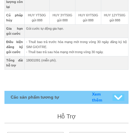
lượng còn
lại
Cú pháp
HUY YT50G
HUY 3YT50G
HUY 6YT50G
HUY 12YT50G
hủy
gửi 888
gửi 888
gửi 888
gửi 888
Gia hạn
Gói cước tự động gia hạn.
gói cước
Điều kiện
- Thuê bao trả trước hòa mạng mới trong vòng 30 ngày đăng ký bộ
đăng ký
SIM GIOITRE.
gói cước
- Thuê bao trả sau hòa mạng mới trong vòng 30 ngày.
Tổng đài
18001091 (miễn phí).
hỗ trợ
Xem
Các sản phẩm tương tự
thêm
Hỗ Trợ