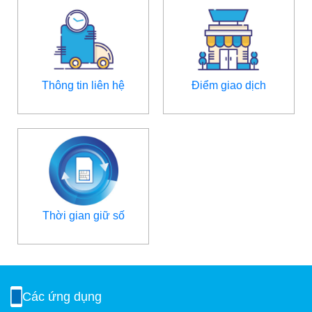
Thông tin liên hệ
Điểm giao dịch
Thời gian giữ số
Các ứng dụng