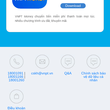
Download
VNPT Money chuyển tiền miễn phí thanh toán mọi lúc.
Nhiều chương trình ưu đãi, khuyến mãi.
18001091
|
cskh@vnpt.vn
Q&A
Chính sách bảo
18001166
|
vệ dữ liệu cá
18001260
nhân
Điều khoản