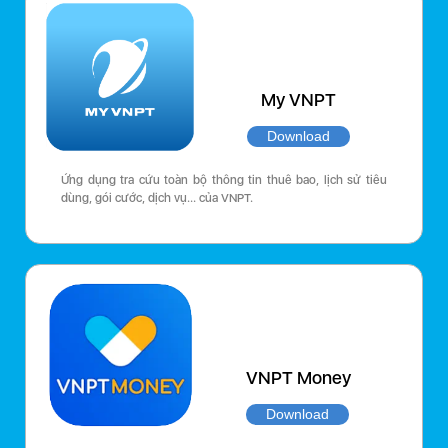
My VNPT
Download
Ứng dụng tra cứu toàn bộ thông tin thuê bao, lịch sử tiêu
dùng, gói cước, dịch vụ… của VNPT.
VNPT Money
Download