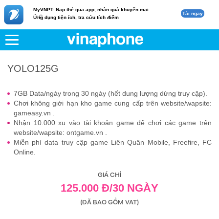
MyVNPT: Nạp thẻ qua app, nhận quà khuyến mại
Tải ngay
c
Ứng dụng tiện ích, tra cứu tích điểm
VNPT
Di động
YOLO125G
YOLO125G
7GB Data/ngày trong 30 ngày (hết dung lượng dừng truy cập).
Chơi không giới hạn kho game cung cấp trên website/wapsite:
gameasy.vn .
Nhận 10.000 xu vào tài khoản game để chơi các game trên
website/wapsite: ontgame.vn .
Miễn phí data truy cập game Liên Quân Mobile, Freefire, FC
Online.
GIÁ CHỈ
125.000 Đ/30 NGÀY
(ĐÃ BAO GỒM VAT)