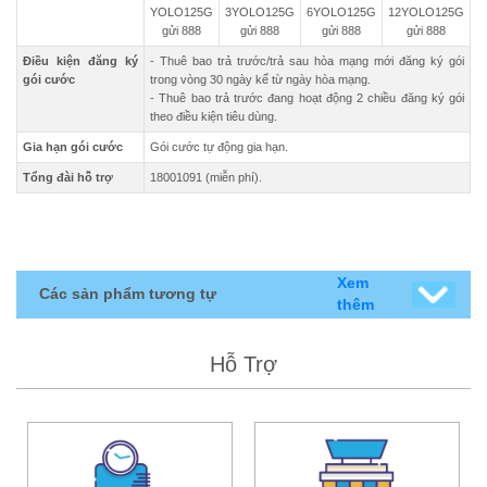
YOLO125G
3YOLO125G
6YOLO125G
12YOLO125G
gửi 888
gửi 888
gửi 888
gửi 888
Điều kiện đăng ký
- Thuê bao trả trước/trả sau hòa mạng mới đăng ký gói
gói cước
trong vòng 30 ngày kể từ ngày hòa mạng.
- Thuê bao trả trước đang hoạt động 2 chiều đăng ký gói
theo điều kiện tiêu dùng.
Gia hạn gói cước
Gói cước tự động gia hạn.
Tổng đài hỗ trợ
18001091 (miễn phí).
Xem
Các sản phẩm tương tự
thêm
Hỗ Trợ