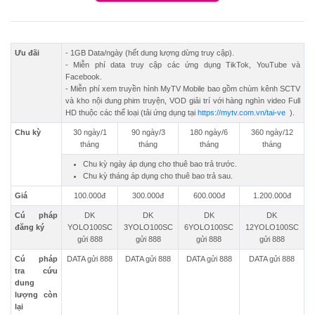
Ưu đãi
- 1GB Data/ngày (hết dung lượng dừng truy cập).
- Miễn phí data truy cập các ứng dụng TikTok, YouTube và
Facebook.
- Miễn phí xem truyền hình MyTV Mobile bao gồm chùm kênh SCTV
và kho nội dung phim truyện, VOD giải trí với hàng nghìn video Full
HD thuộc các thể loại (tải ứng dụng tại
https://mytv.com.vn/tai-ve
).
Chu kỳ
30 ngày/1
90 ngày/3
180 ngày/6
360 ngày/12
tháng
tháng
tháng
tháng
Chu kỳ ngày áp dụng cho thuê bao trả trước.
Chu kỳ tháng áp dụng cho thuê bao trả sau.
Giá
100.000đ
300.000đ
600.000đ
1.200.000đ
Cú pháp
DK
DK
DK
DK
đăng ký
YOLO100SC
3YOLO100SC
6YOLO100SC
12YOLO100SC
gửi 888
gửi 888
gửi 888
gửi 888
Cú pháp
DATA gửi 888
DATA gửi 888
DATA gửi 888
DATA gửi 888
tra cứu
dung
lượng còn
lại