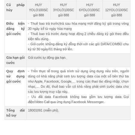
Cú pháp
HUY
HUY
HUY
HUY
hủy
YOLO100SC
3YOLO100SC
6YOLO100SC
12YOLO100SC
gửi 888
gửi 888
gửi 888
gửi 888
Điều kiện
- Thuê bao trả trước/trả sau hòa mạng mới đăng ký gói trong vòng
đăng ký
30 ngày kể từ ngày hòa mạng
gói cước
- Thuê bao trả trước đang hoạt động 2 chiều đăng ký gói theo điều
kiện tiêu dùng.
- Gói cước không đăng ký đồng thời với các gói DATA/COMBO chu
kỳ từ 30 ngày/01 tháng trở lên.
Gia hạn gói
Gói cước tự động gia hạn.
cước
Quy định
- Trên thực tế trong quá trình sử dụng ứng dụng nêu trên, người
sử dụng
dùng có khả năng phát sinh lưu lượng data của một số bên thứ ba
gói cước
như Apple, Facebook, Google,… trong các thao tác đăng nhập, chọn
nhạc,… Do đó, thuê bao vẫn có khả năng phát sinh cước data cho
các lưu lượng truy cập này.
- Ưu đãi data Facebook không bao gồm lưu lượng data Gọi
điện/Video Call qua ứng dụng Facebook Messenger.
Tổng đài
18001091 (miễn phí).
hỗ trợ