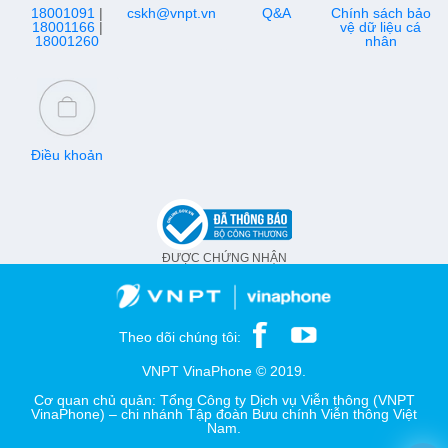
18001091
|
cskh@vnpt.vn
Q&A
Chính sách bảo
18001166
|
vệ dữ liệu cá
18001260
nhân
Điều khoản
ĐƯỢC CHỨNG NHẬN
Theo dõi chúng tôi:
VNPT VinaPhone © 2019.
Cơ quan chủ quản: Tổng Công ty Dịch vụ Viễn thông (VNPT
VinaPhone) – chi nhánh Tập đoàn Bưu chính Viễn thông Việt
Nam.