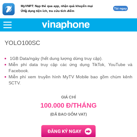
MyVNPT: Nạp thẻ qua app, nhận quà khuyến mại
Tải ngay
c
Ứng dụng tiện ích, tra cứu tích điểm
VNPT
Di động
YOLO100SC
YOLO100SC
1GB Data/ngày (hết dung lượng dừng truy cập).
Miễn phí data truy cập các ứng dụng TikTok, YouTube và
Facebook.
Miễn phí xem truyền hình MyTV Mobile bao gồm chùm kênh
SCTV.
GIÁ CHỈ
100.000 Đ/THÁNG
(ĐÃ BAO GỒM VAT)