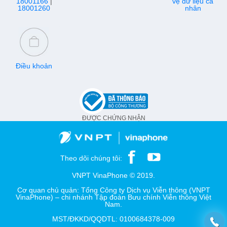
18001166
|
vệ dữ liệu cá
18001260
nhân
Điều khoản
ĐƯỢC CHỨNG NHẬN
Theo dõi chúng tôi:
VNPT VinaPhone © 2019.
Cơ quan chủ quản: Tổng Công ty Dịch vụ Viễn thông (VNPT
VinaPhone) – chi nhánh Tập đoàn Bưu chính Viễn thông Việt
Nam.
MST/ĐKKD/QQDTL: 0100684378-009