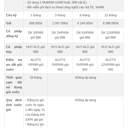
- Sử dụng 1 MultiSIM (eSIM hoặc SIM vật lý).
- Mở miễn phí dịch vụ thoại công nghệ cao VoLTE, VoWifi.
Chu kỳ
1 tháng
3 tháng
6 tháng
12 tháng
Giá
699.000đ
2.097.000đ
4.194.000đ
8.388.000đ
Cú pháp
DK VIP699
DK 3VIP699
DK 6VIP699
DK 12VIP699
đăng ký
gửi 888
gửi 888
gửi 888
gửi 888
Cú pháp
HUY ALO gửi
HUY ALO gửi
HUY ALO gửi
HUY ALO gửi
hủy
888
888
888
888
Kiểm tra
ALOTS
ALOTS
ALOTS
ALOTS
ưu đãi gói
VIP699 gửi
3VIP699 gửi
6VIP699 gửi
12VIP699 gửi
cước
900
900
900
900
Thời gian
18 tháng
Không áp dụng
cam kết
sử dụng
gói cước
Quy định
- Đăng ký gói
Không áp dụng
tính cước
cước từ ngày
gói
1 đến ngày 15
của tháng tính
100% giá gói.
- Đăng ký gói