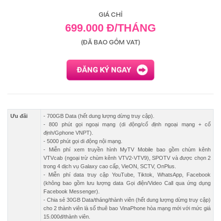
GIÁ CHỈ
699.000 Đ/THÁNG
(ĐÃ BAO GỒM VAT)
Ưu đãi
- 700GB Data (hết dung lượng dừng truy cập).
- 800 phút gọi ngoại mạng (di động/cố định ngoại mạng + cố
định/Gphone VNPT).
- 5000 phút gọi di động nội mạng.
- Miễn phí xem truyền hình MyTV Mobile bao gồm chùm kênh
VTVcab (ngoại trừ chùm kênh VTV2-VTV9), SPOTV và được chọn 2
trong 4 dịch vụ Galaxy cao cấp, VieON, SCTV, OnPlus.
- Miễn phí data truy cập YouTube, Tiktok, WhatsApp, Facebook
(không bao gồm lưu lượng data Gọi điện/Video Call qua ứng dụng
Facebook Messenger).
- Chia sẻ 30GB Data/tháng/thành viên (hết dung lượng dừng truy cập)
cho 2 thành viên là số thuê bao VinaPhone hòa mạng mới với mức giá
15.000đ/thành viên.