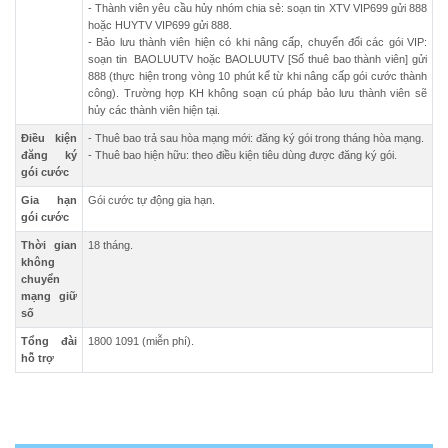
- Thành viên yêu cầu hủy nhóm chia sẻ: soạn tin XTV VIP699 gửi 888
hoặc HUYTV VIP699 gửi 888.
- Bảo lưu thành viên hiện có khi nâng cấp, chuyển đổi các gói VIP:
soạn tin BAOLUUTV hoặc BAOLUUTV [Số thuê bao thành viên] gửi
888 (thực hiện trong vòng 10 phút kể từ khi nâng cấp gói cước thành
công). Trường hợp KH không soạn cú pháp bảo lưu thành viên sẽ
hủy các thành viên hiện tại.
Điều kiện
- Thuê bao trả sau hòa mạng mới: đăng ký gói trong tháng hòa mạng.
đăng ký
- Thuê bao hiện hữu: theo điều kiện tiêu dùng được đăng ký gói.
gói cước
Gia hạn
Gói cước tự động gia hạn.
gói cước
Thời gian
18 tháng.
không
chuyển
mạng giữ
số
Tổng đài
1800 1091 (miễn phí).
hỗ trợ