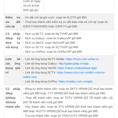
cước từ ngày
16 trở đi tính
50% giá gói.
Kiểm tra
- Ưu đãi còn lại gói cước: soạn tin ALOTS gửi 900.
ưu đãi
- Thuê bao thành viên kiểm tra ưu đãi data chia sẻ còn lại: soạn tin
còn lại
DATA THANHVIEN hoặc DATA TV gửi 888.
Cú pháp
- Dịch vụ MyTV: soạn tin MyTVVIP gửi 888.
đăng ký
- Dịch vụ Galaxy: soạn tin GalaxyVIP gửi 888.
dịch vụ
- Dịch vụ VieOn: soạn VieOnVIP gửi 888.
nội dung
- Dịch vụ SCTV: soạn tin SCTVVIP gửi 888.
- Dịch vụ OnPlus: soạn tin OnPlusVIP gửi 888.
Link tải
- Link tải ứng dụng MyTV Mobile:
https://mytv.com.vn/tai-ve
.
các ứng
- Link tải ứng dụng Galaxy:
http://galaxyplay.vn/app
.
dụng giải
- Link tải ứng dụng VieON:
https://vieon.vn/download-app/
.
trí
- Link tải ứng dụng SCTV:
https://www.sctv.com.vn/dich-vu/sctv-
online-new
.
- Link tải ứng dụng OnPlus:
https://onplus.com.vn/app/
.
Cú pháp
- Đăng ký thêm thành viên: soạn tin DKTV VIP699 [Số thuê bao thành
đăng
viên] gửi 888 hoặc TTV VIP699 [Số thuê bao thành viên] gửi 888.
ký/thay
- Thay đổi thành viên: soạn tin TDTV VIP699 [Số TB thành viên cũ]
đổi/xóa
[Số TB thành viên mới] gửi 888.
thành viên
- Hủy thành viên: soạn tin XTV VIP699 [Số thuê bao thành viên] gửi
888 hoặc HUYTV VIP699 [Số thuê bao thành viên] gửi 888.
- Tra cứu thành viên: soạn tin TRACUUTV VIP699 gửi 888.