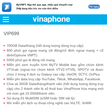
MyVNPT: Nạp thẻ qua app, nhận quà khuyến mại
Tải ngay
c
Ứng dụng tiện ích, tra cứu tích điểm
VNPT
Di động
VIP699
VIP699
700GB Data/tháng (hết dung lượng dừng truy cập).
800 phút gọi ngoại mạng (di động/cố định ngoại mạng + cố
định/Gphone VNPT).
5000 phút gọi di động nội mạng.
Miễn phí xem truyền hình MyTV Mobile bao gồm chùm kênh
VTVcab (ngoại trừ chùm kênh VTV2-VTV9), SPOTV và được
chọn 2 trong 4 dịch vụ Galaxy cao cấp, VieON, SCTV, OnPlus.
Miễn phí data truy cập YouTube, Tiktok, WhatsApp, Facebook.
Chia sẻ 30GB Data/tháng/thành viên (hết dung lượng dừng truy
cập) cho 2 thành viên là số thuê bao VinaPhone hòa mạng mới
với mức giá 15.000đ/thành viên.
Sử dụng 01 MultilSIM (eSIM hoặc SIM vật lý).
Mở miễn phí dịch vụ thoại công nghệ cao VoLTE, VoWifi.