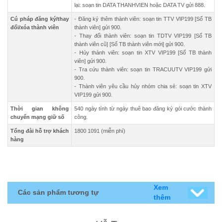
lại: soạn tin DATA THANHVIEN hoặc DATA TV gửi 888.
Cú pháp đăng ký/thay
- Đăng ký thêm thành viên: soạn tin TTV VIP199 [Số TB
đổi/xóa thành viên
thành viên] gửi 900.
- Thay đổi thành viên: soạn tin TDTV VIP199 [Số TB
thành viên cũ] [Số TB thành viên mới] gửi 900.
- Hủy thành viên: soạn tin XTV VIP199 [Số TB thành
viên] gửi 900.
- Tra cứu thành viên: soạn tin TRACUUTV VIP199 gửi
900.
- Thành viên yêu cầu hủy nhóm chia sẻ: soạn tin XTV
VIP199 gửi 900.
Thời gian không
540 ngày tính từ ngày thuê bao đăng ký gói cước thành
chuyển mạng giữ số
công.
Tổng đài hỗ trợ khách
1800 1091 (miễn phí)
hàng
Xem
Các sản phẩm tương tự
thêm