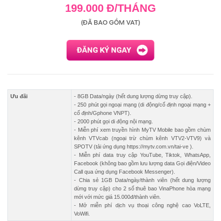
199.000 Đ/THÁNG
(ĐÃ BAO GỒM VAT)
Ưu đãi
- 8GB Data/ngày (hết dung lượng dừng truy cập).
- 250 phút gọi ngoại mạng (di động/cố định ngoại mạng +
cố định/Gphone VNPT).
- 2000 phút gọi di động nội mạng.
- Miễn phí xem truyền hình MyTV Mobile bao gồm chùm
kênh VTVcab (ngoại trừ chùm kênh VTV2-VTV9) và
SPOTV (tải ứng dụng https://mytv.com.vn/tai-ve ).
- Miễn phí data truy cập YouTube, Tiktok, WhatsApp,
Facebook (không bao gồm lưu lượng data Gọi điện/Video
Call qua ứng dụng Facebook Messenger).
- Chia sẻ 1GB Data/ngày/thành viên (hết dung lượng
dừng truy cập) cho 2 số thuê bao VinaPhone hòa mạng
mới với mức giá 15.000đ/thành viên.
- Mở miễn phí dịch vụ thoại công nghệ cao VoLTE,
VoWifi.