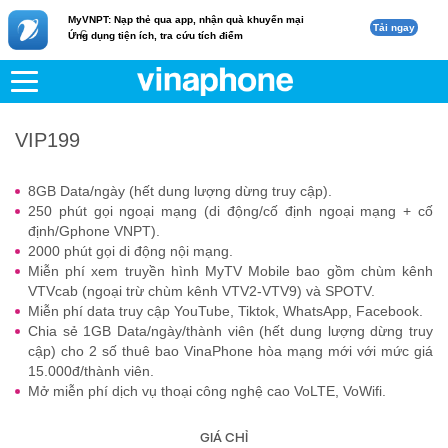
MyVNPT: Nạp thẻ qua app, nhận quà khuyến mại
Tải ngay
c
Ứng dụng tiện ích, tra cứu tích điểm
VNPT
Di động
VIP199
VIP199
8GB Data/ngày (hết dung lượng dừng truy cập).
250 phút gọi ngoại mạng (di động/cố định ngoại mạng + cố
định/Gphone VNPT).
2000 phút gọi di động nội mạng.
Miễn phí xem truyền hình MyTV Mobile bao gồm chùm kênh
VTVcab (ngoại trừ chùm kênh VTV2-VTV9) và SPOTV.
Miễn phí data truy cập YouTube, Tiktok, WhatsApp, Facebook.
Chia sẻ 1GB Data/ngày/thành viên (hết dung lượng dừng truy
cập) cho 2 số thuê bao VinaPhone hòa mạng mới với mức giá
15.000đ/thành viên.
Mở miễn phí dịch vụ thoại công nghệ cao VoLTE, VoWifi.
GIÁ CHỈ