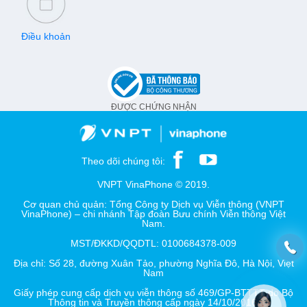
Điều khoản
ĐƯỢC CHỨNG NHẬN
Theo dõi chúng tôi:
VNPT VinaPhone © 2019.
Cơ quan chủ quản: Tổng Công ty Dịch vụ Viễn thông (VNPT
VinaPhone) – chi nhánh Tập đoàn Bưu chính Viễn thông Việt
Nam.
MST/ĐKKD/QQDTL: 0100684378-009
Địa chỉ: Số 28, đường Xuân Tảo, phường Nghĩa Đô, Hà Nội, Việt
Nam
Giấy phép cung cấp dịch vụ viễn thông số 469/GP-BTTTT do Bộ
Thông tin và Truyền thông cấp ngày 14/10/2016.