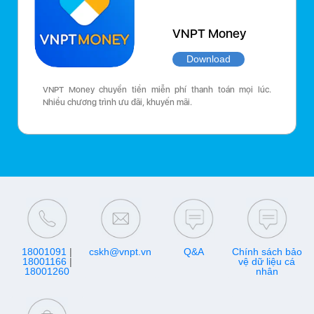
VNPT Money
Download
VNPT Money chuyển tiền miễn phí thanh toán mọi lúc.
Nhiều chương trình ưu đãi, khuyến mãi.
18001091
|
cskh@vnpt.vn
Q&A
Chính sách bảo
18001166
|
vệ dữ liệu cá
18001260
nhân