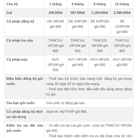
Chu kỳ
1 tháng
3 tháng
6 tháng
12 tháng
Giá
199.000đ
597.000đ
1.194.000đ
2.388.000đ
Cú pháp đăng ký
DK VIP199
DK 3VIP199
DK 6VIP199
DK
gửi 900
gửi 900
gửi 900
12VIP199
gửi 900
Cú pháp tra cứu
TRACUU
TRACUU
TRACUU
TRACUU
VIP199 gửi
VIP199 gửi
VIP199 gửi
VIP199 gửi
900
900
900
900
Cú pháp hủy
HUY
HUY VIP199
HUY VIP199
HUY VIP199
VIP199 gửi
gửi 900
gửi 900
gửi 900
900
Điều kiện đăng ký gói
- Thuê bao trả trước hòa mạng mới: đăng ký gói trong
cước
vòng 30 ngày kể từ ngày hòa mạng.
- Thuê bao hiện hữu: theo điều kiện tiêu dùng được đăng
ký gói.
Gia hạn gói cước
Gói cước tự động gia hạn.
Cú pháp đăng ký dịch
Soạn tin: MyTVVIP gửi 888.
vụ nội dung
Kiểm tra ưu đãi của
- Ưu đãi còn lại của gói cước: soan tin TRACUU VIP199
gói cước
gửi 900.
- Thuê bao thành viên kiểm tra ưu đãi Data chia sẻ còn