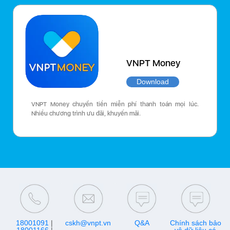
VNPT Money
Download
VNPT Money chuyển tiền miễn phí thanh toán mọi lúc.
Nhiều chương trình ưu đãi, khuyến mãi.
18001091
|
cskh@vnpt.vn
Q&A
Chính sách bảo
18001166
|
vệ dữ liệu cá