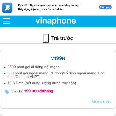
MyVNPT: Nạp thẻ qua app, nhận quà khuyến mại
Tải ngay
c
Ứng dụng tiện ích, tra cứu tích điểm
Trả trước
V199N
2500 phút gọi di động nội mạng.
350 phút gọi ngoại mạng (di động/cố định ngoại mạng + cố
định/Gphone VNPT).
1GB Data (hết dung lượng dừng truy cập).
199.000 đ/tháng
Giá chỉ:
Xem chi tiết