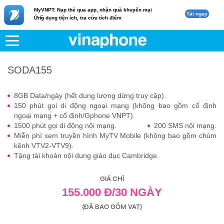
MyVNPT: Nạp thẻ qua app, nhận quà khuyến mại
Tải ngay
c
Ứng dụng tiện ích, tra cứu tích điểm
VNPT
Di động
SODA155
SODA155
8GB Data/ngày (hết dung lượng dừng truy cập).
150 phút gọi di động ngoại mạng (không bao gồm cố định
ngoại mạng + cố định/Gphone VNPT).
1500 phút gọi di động nội mạng.
200 SMS nội mạng.
Miễn phí xem truyền hình MyTV Mobile (không bao gồm chùm
kênh VTV2-VTV9).
Tặng tài khoản nội dung giáo dục Cambridge.
GIÁ CHỈ
155.000 Đ/30 NGÀY
(ĐÃ BAO GỒM VAT)