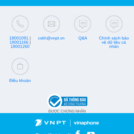
18001091
|
cskh@vnpt.vn
Q&A
Chính sách bảo
18001166
|
vệ dữ liệu cá
18001260
nhân
Điều khoản
ĐƯỢC CHỨNG NHẬN