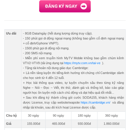
Ưu đãi
- 8GB Data/ngày (hết dung lượng dừng truy cập).
- 150 phút gọi di động ngoại mạng (không bao gồm cố định ngoại mạng
+ cố định/Gphone VNPT).
- 1500 phút gọi di động nội mạng.
- 200 SMS nội mạng.
- Miễn phí xem truyền hình MyTV Mobile không bao gồm chùm kênh
VTV2-VTV9 (tải ứng dụng tại
https://mytv.com.vn/tai-ve
).
- Tặng tài khoản nội dung giáo dục Cambridge:
+ Là nền tảng luyện thi tiếng Anh hướng tới chứng chỉ Cambridge dành
cho học sinh từ 4 đến 12 tuổi.
+ Học bài thông qua video, tự luyện chuyên sâu theo từng kỹ năng
Nghe – Nói – Đọc – Viết, thi thử, đánh giá và thống kê, báo cáo giúp
người học ôn luyện một cách chủ động và đạt hiệu quả tốt nhất...
+ Sau khi đăng ký thành công gói cước SODA155, khách hàng nhận
được License, truy cập website/wapsite
https://cambridge.vn/
và đăng
nhập tài khoản, sau đó kích hoạt License được cấp.
Chu kỳ
30 ngày
90 ngày
180 ngày
360 ngày
Giá
155.000đ
465.000đ
930.000đ
1.860.000đ