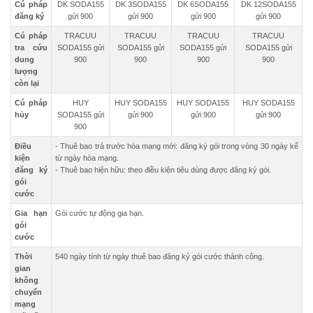
Cú pháp
DK SODA155
DK 3SODA155
DK 6SODA155
DK 12SODA155
đăng ký
gửi 900
gửi 900
gửi 900
gửi 900
Cú pháp
TRACUU
TRACUU
TRACUU
TRACUU
tra cứu
SODA155 gửi
SODA155 gửi
SODA155 gửi
SODA155 gửi
dung
900
900
900
900
lượng
còn lại
Cú pháp
HUY
HUY SODA155
HUY SODA155
HUY SODA155
hủy
SODA155 gửi
gửi 900
gửi 900
gửi 900
900
Điều
- Thuê bao trả trước hòa mạng mới: đăng ký gói trong vòng 30 ngày kể
kiện
từ ngày hòa mạng.
đăng ký
- Thuê bao hiện hữu: theo điều kiện tiêu dùng được đăng ký gói.
gói
cước
Gia hạn
Gói cước tự động gia hạn.
gói
cước
Thời
540 ngày tính từ ngày thuê bao đăng ký gói cước thành công.
gian
không
chuyển
mạng