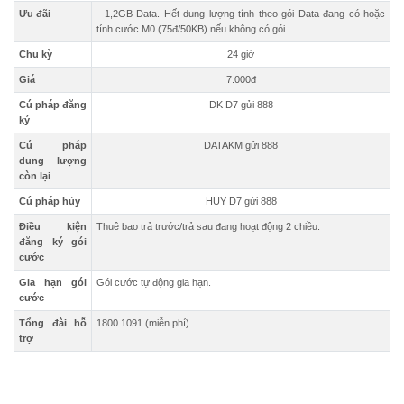
Ưu đãi
- 1,2GB Data. Hết dung lượng tính theo gói Data đang có hoặc
tính cước M0 (75đ/50KB) nếu không có gói.
Chu kỳ
24 giờ
Giá
7.000đ
Cú pháp đăng
DK D7 gửi 888
ký
Cú pháp
DATAKM gửi 888
dung lượng
còn lại
Cú pháp hủy
HUY D7 gửi 888
Điều kiện
Thuê bao trả trước/trả sau đang hoạt động 2 chiều.
đăng ký gói
cước
Gia hạn gói
Gói cước tự động gia hạn.
cước
Tổng đài hỗ
1800 1091 (miễn phí).
trợ