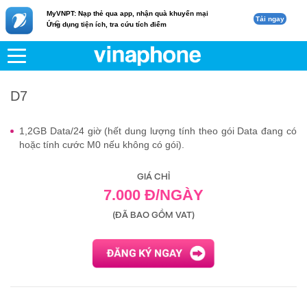
MyVNPT: Nạp thẻ qua app, nhận quà khuyến mại
Tải ngay
c
Ứng dụng tiện ích, tra cứu tích điểm
VNPT
Di động
D7
D7
1,2GB Data/24 giờ (hết dung lượng tính theo gói Data đang có
hoặc tính cước M0 nếu không có gói).
GIÁ CHỈ
7.000 Đ/NGÀY
(ĐÃ BAO GỒM VAT)