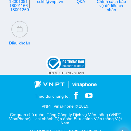
18001091
|
cskh@vnpt.vn
Q&A
Chính sách bảo
18001166
|
vệ dữ liệu cá
18001260
nhân
Điều khoản
ĐƯỢC CHỨNG NHẬN
Theo dõi chúng tôi:
VNPT VinaPhone © 2019.
Cơ quan chủ quản: Tổng Công ty Dịch vụ Viễn thông (VNPT
VinaPhone) – chi nhánh Tập đoàn Bưu chính Viễn thông Việt
Nam.