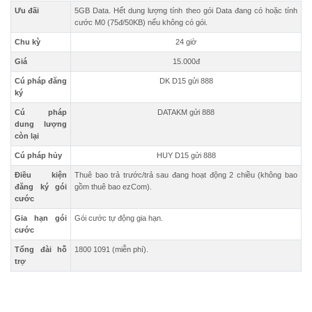
Ưu đãi
5GB Data. Hết dung lượng tính theo gói Data đang có hoặc tính
cước M0 (75đ/50KB) nếu không có gói.
Chu kỳ
24 giờ
Giá
15.000đ
Cú pháp đăng
DK D15 gửi 888
ký
Cú pháp
DATAKM gửi 888
dung lượng
còn lại
Cú pháp hủy
HUY D15 gửi 888
Điều kiện
Thuê bao trả trước/trả sau đang hoạt động 2 chiều (không bao
đăng ký gói
gồm thuê bao ezCom).
cước
Gia hạn gói
Gói cước tự động gia hạn.
cước
Tổng đài hỗ
1800 1091 (miễn phí).
trợ