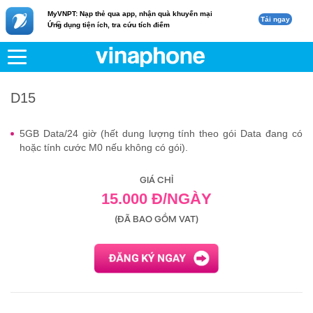
MyVNPT: Nạp thẻ qua app, nhận quà khuyến mại
Tải ngay
c
Ứng dụng tiện ích, tra cứu tích điểm
VNPT
Di động
D15
D15
5GB Data/24 giờ (hết dung lượng tính theo gói Data đang có
hoặc tính cước M0 nếu không có gói).
GIÁ CHỈ
15.000 Đ/NGÀY
(ĐÃ BAO GỒM VAT)