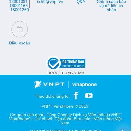
18001091
|
cskh@vnpt.vn
Q&A
Chính sách bảo
18001166
|
vệ dữ liệu cá
18001260
nhân
Điều khoản
ĐƯỢC CHỨNG NHẬN
Theo dõi chúng tôi:
VNPT VinaPhone © 2019.
Cơ quan chủ quản: Tổng Công ty Dịch vụ Viễn thông (VNPT
VinaPhone) – chi nhánh Tập đoàn Bưu chính Viễn thông Việt
Nam.