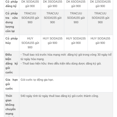
Cú pháp
DK SODA155
DK 3SODA155
DK 6SODA155
DK 12SODA155
đăng ký
gửi 900
gửi 900
gửi 900
gửi 900
Cú pháp
TRACUU
TRACUU
TRACUU
TRACUU
tra cứu
SODA155 gửi
SODA155 gửi
SODA155 gửi
SODA155 gửi
dung
900
900
900
900
lượng
còn lại
Cú pháp
HUY
HUY SODA155
HUY SODA155
HUY SODA155
hủy
SODA155 gửi
gửi 900
gửi 900
gửi 900
900
Điều
- Thuê bao trả trước hòa mạng mới: đăng ký gói trong vòng 30 ngày kể
kiện
từ ngày hòa mạng.
đăng ký
- Thuê bao hiện hữu: theo điều kiện tiêu dùng được đăng ký gói.
gói
cước
Gia hạn
Gói cước tự động gia hạn.
gói
cước
Thời
540 ngày tính từ ngày thuê bao đăng ký gói cước thành công.
gian
không
chuyển
mạng