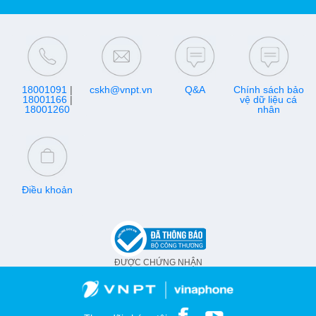
18001091
|
cskh@vnpt.vn
Q&A
Chính sách bảo
18001166
|
vệ dữ liệu cá
18001260
nhân
Điều khoản
ĐƯỢC CHỨNG NHẬN