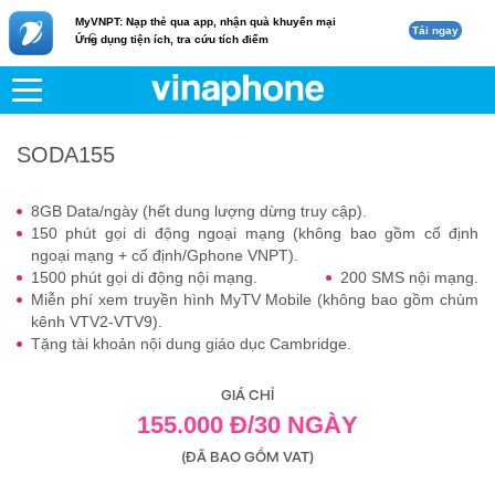
MyVNPT: Nạp thẻ qua app, nhận quà khuyến mại
Tải ngay
c
Ứng dụng tiện ích, tra cứu tích điểm
VNPT
Di động
SODA155
SODA155
8GB Data/ngày (hết dung lượng dừng truy cập).
150 phút gọi di động ngoại mạng (không bao gồm cố định
ngoại mạng + cố định/Gphone VNPT).
1500 phút gọi di động nội mạng.
200 SMS nội mạng.
Miễn phí xem truyền hình MyTV Mobile (không bao gồm chùm
kênh VTV2-VTV9).
Tặng tài khoản nội dung giáo dục Cambridge.
GIÁ CHỈ
155.000 Đ/30 NGÀY
(ĐÃ BAO GỒM VAT)