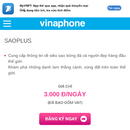
MyVNPT: Nạp thẻ qua app, nhận quà khuyến mại
Tải ngay
c
Ứng dụng tiện ích, tra cứu tích điểm
VNPT
Di động
SAOPLUS
SAOPLUS
Cung cấp
thông tin
về siêu sao bóng đá và
người đẹp hàng đầu
thế giới.
Khám phá những danh lam thắng cảnh, vùng đất trên toàn thế
giới.
GIÁ CHỈ
3.000 Đ/NGÀY
(ĐÃ BAO GỒM VAT)