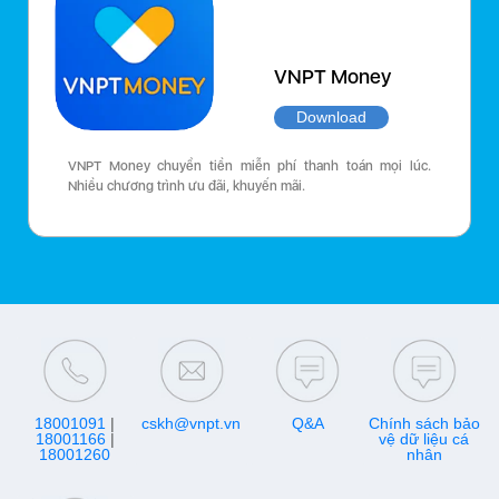
VNPT Money
Download
VNPT Money chuyển tiền miễn phí thanh toán mọi lúc.
Nhiều chương trình ưu đãi, khuyến mãi.
18001091
|
cskh@vnpt.vn
Q&A
Chính sách bảo
18001166
|
vệ dữ liệu cá
18001260
nhân