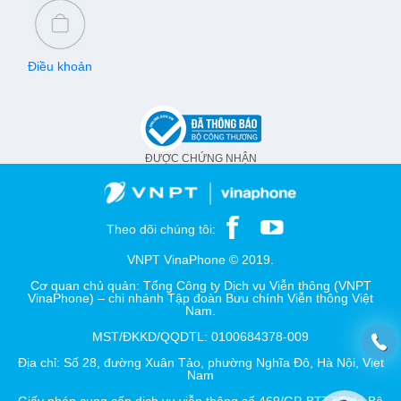
Điều khoản
ĐƯỢC CHỨNG NHẬN
Theo dõi chúng tôi:
VNPT VinaPhone © 2019.
Cơ quan chủ quản: Tổng Công ty Dịch vụ Viễn thông (VNPT
VinaPhone) – chi nhánh Tập đoàn Bưu chính Viễn thông Việt
Nam.
MST/ĐKKD/QQDTL: 0100684378-009
Địa chỉ: Số 28, đường Xuân Tảo, phường Nghĩa Đô, Hà Nội, Việt
Nam
Giấy phép cung cấp dịch vụ viễn thông số 469/GP-BTTTT do Bộ