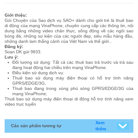
Giới thiệu:
Gói Chuyện của Sao dịch vụ SAO+ dành cho giới trẻ là thuê bao
di động của mạng VinaPhone, chuyên cung cấp các thông tin, nội
dung bằng những video chân thực, sống động về các ngôi sao
bóng đá, những sự kiện của các người đẹp, siêu mẫu hàng đầu,
những danh lam thắng cảnh của Việt Nam và thế giới...
Đăng ký:
Soạn DK gửi 9833.
Lưu ý:
Đối tượng sử dụng: Tất cả các thuê bao trả trước và trả sau
đang hoạt động hai chiều trên mạng VinaPhone.
Điều kiện sử dụng dịch vụ:
Thuê bao sử dụng máy điện thoại có hỗ trợ tính năng
GPRS/EDGE/3G;
Thuê bao đang trong vùng phủ sóng GPRS/EDGE/3G của
mạng VinaPhone;
Thuê bao sử dụng máy điện thoại di động hỗ trợ tính năng xem
video trực tuyến
Xem
Các sản phẩm tương tự
thêm