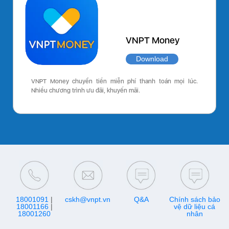
VNPT Money
Download
VNPT Money chuyển tiền miễn phí thanh toán mọi lúc.
Nhiều chương trình ưu đãi, khuyến mãi.
18001091
|
cskh@vnpt.vn
Q&A
Chính sách bảo
18001166
|
vệ dữ liệu cá
18001260
nhân