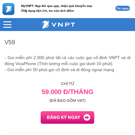
MyVNPT: Nạp thẻ qua app, nhận quà khuyến mại
Tải ngay
c
Ứng dụng tiện ích, tra cứu tích điểm
VNPT
Internet
V59
V59
- Gọi miễn phí 2.000 phút tất cả các cuộc gọi cố định VNPT và di
động VinaPhone (T
hời lượng mỗi cuộc gọi dưới 10 phút).
- Gọi miễn phí 50 phút gọi cố định và di động ngoại mạng
CHỈ TỪ
59.000 Đ/THÁNG
(ĐÃ BAO GỒM VAT)